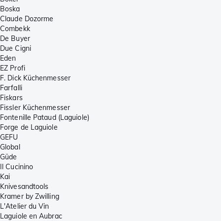
Boska
Claude Dozorme
Combekk
De Buyer
Due Cigni
Eden
EZ Profi
F. Dick Küchenmesser
Farfalli
Fiskars
Fissler Küchenmesser
Fontenille Pataud (Laguiole)
Forge de Laguiole
GEFU
Global
Güde
Il Cucinino
Kai
Knivesandtools
Kramer by Zwilling
L'Atelier du Vin
Laguiole en Aubrac