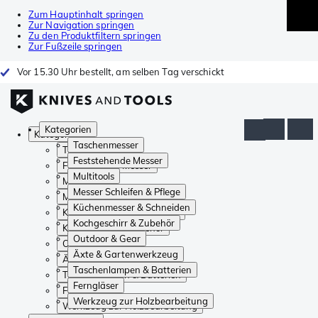
Zum Hauptinhalt springen
Zur Navigation springen
Zu den Produktfiltern springen
Zur Fußzeile springen
Vor 15.30 Uhr bestellt, am selben Tag verschickt
Kategorien
Kategorien
Taschenmesser
Taschenmesser
Feststehende Messer
Feststehende Messer
Multitools
Multitools
Messer Schleifen & Pflege
Messer Schleifen & Pflege
Küchenmesser & Schneiden
Küchenmesser & Schneiden
Kochgeschirr & Zubehör
Kochgeschirr & Zubehör
Outdoor & Gear
Outdoor & Gear
Äxte & Gartenwerkzeug
Äxte & Gartenwerkzeug
Taschenlampen & Batterien
Taschenlampen & Batterien
Ferngläser
Ferngläser
Werkzeug zur Holzbearbeitung
Werkzeug zur Holzbearbeitung