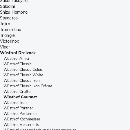
Sakai Takayuki
Saladini
Shizu Hamono
Spyderco
Tojiro
Tramontina
Triangle
Victorinox
Viper
Wüsthof Dreizack
Wüsthof Amici
Wüsthof Classic
Wüsthof Classic Colour
Wüsthof Classic White
Wüsthof Classic Ikon
Wüsthof Classic Ikon Crème
Wüsthof Crafter
Wüsthof Gourmet
Wüsthof Ikon
Wüsthof Partner
Wüsthof Performer
Wüsthof Kochmesser
Wüsthof Messersets
Wüsthof Messerblock und Messertaschen