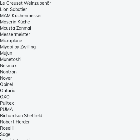
Le Creuset Weinzubehör
Lion Sabatier
MAM Küchenmesser
Maserin Küche
Mcusta Zanmai
Messermeister
Microplane
Miyabi by Zwilling
Mujun
Munetoshi
Nesmuk
Nontron
Noyer
Opinel
Ontario
OXO
Pulltex
PUMA
Richardson Sheffield
Robert Herder
Roselli
Sage