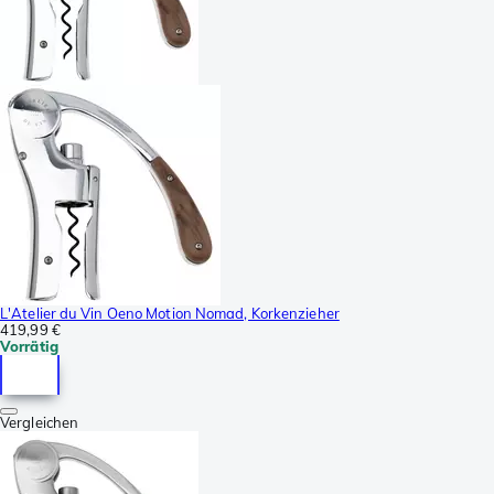
L'Atelier du Vin Oeno Motion Nomad, Korkenzieher
419,99 €
Vorrätig
Vergleichen