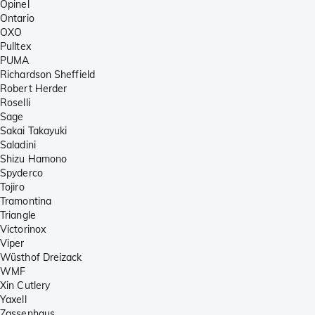
Opinel
Ontario
OXO
Pulltex
PUMA
Richardson Sheffield
Robert Herder
Roselli
Sage
Sakai Takayuki
Saladini
Shizu Hamono
Spyderco
Tojiro
Tramontina
Triangle
Victorinox
Viper
Wüsthof Dreizack
WMF
Xin Cutlery
Yaxell
Zassenhaus