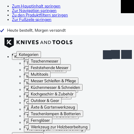
Zum Hauptinhalt springen
Zur Navigation springen
Zu den Produktfiltern springen
Zur Fußzeile springen
Heute bestellt, Morgen versandt
Kategorien
Kategorien
Taschenmesser
Taschenmesser
Feststehende Messer
Feststehende Messer
Multitools
Multitools
Messer Schleifen & Pflege
Messer Schleifen & Pflege
Küchenmesser & Schneiden
Küchenmesser & Schneiden
Kochgeschirr & Zubehör
Kochgeschirr & Zubehör
Outdoor & Gear
Outdoor & Gear
Äxte & Gartenwerkzeug
Äxte & Gartenwerkzeug
Taschenlampen & Batterien
Taschenlampen & Batterien
Ferngläser
Ferngläser
Werkzeug zur Holzbearbeitung
Werkzeug zur Holzbearbeitung