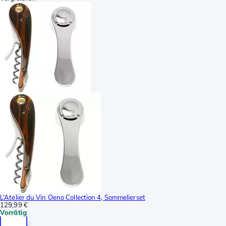
L’Atelier du Vin Oeno Collection 4, Sommelierset
129,99 €
Vorrätig