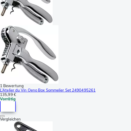
1 Bewertung
L’Atelier du Vin Oeno Box Sommelier Set 2490495261
135,99 €
Vorrätig
Vergleichen