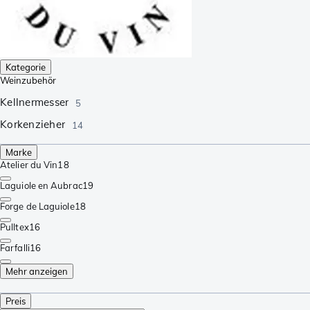
Kategorie
Weinzubehör
Kellnermesser
5
Korkenzieher
14
Marke
Atelier du Vin
18
Laguiole en Aubrac
19
Forge de Laguiole
18
Pulltex
16
Farfalli
16
Mehr anzeigen
Preis