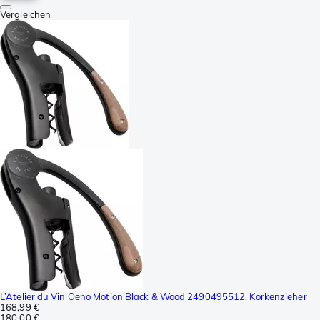
Vergleichen
L’Atelier du Vin Oeno Motion Black & Wood 2490495512, Korkenzieher
168,99 €
180,00 €