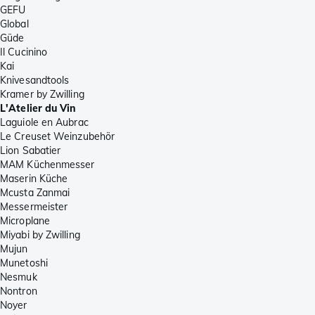
GEFU
Global
Güde
Il Cucinino
Kai
Knivesandtools
Kramer by Zwilling
L'Atelier du Vin
Laguiole en Aubrac
Le Creuset Weinzubehör
Lion Sabatier
MAM Küchenmesser
Maserin Küche
Mcusta Zanmai
Messermeister
Microplane
Miyabi by Zwilling
Mujun
Munetoshi
Nesmuk
Nontron
Noyer