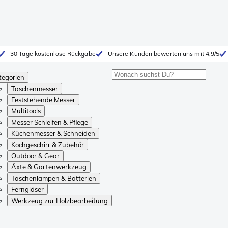
30 Tage kostenlose Rückgabe
Unsere Kunden bewerten uns mit 4,9/5
tegorien
Taschenmesser
Feststehende Messer
Multitools
Messer Schleifen & Pflege
Küchenmesser & Schneiden
Kochgeschirr & Zubehör
Outdoor & Gear
Äxte & Gartenwerkzeug
Taschenlampen & Batterien
Ferngläser
Werkzeug zur Holzbearbeitung