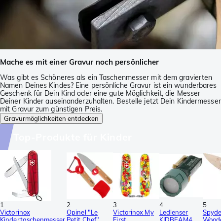
Mache es mit einer Gravur noch persönlicher
Was gibt es Schöneres als ein Taschenmesser mit dem gravierten
Namen Deines Kindes? Eine persönliche Gravur ist ein wunderbares
Geschenk für Dein Kind oder eine gute Möglichkeit, die Messer
Deiner Kinder auseinanderzuhalten. Bestelle jetzt Dein Kindermesser
mit Gravur zum günstigen Preis.
Gravurmöglichkeiten entdecken
Top-Produkte für Kinder
1
2
3
4
5
Victorinox
Opinel "Le
Victorinox My
Ledlenser
Spyde
Kindertaschenmesser,
Petit Chef"
First
KIDBEAM4
Woode