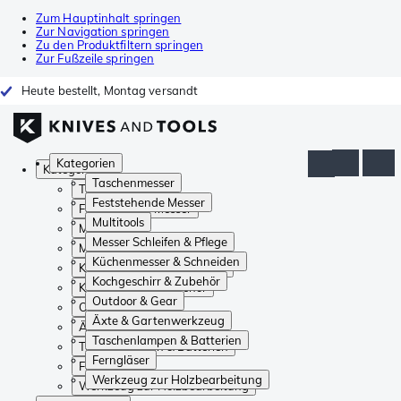
Zum Hauptinhalt springen
Zur Navigation springen
Zu den Produktfiltern springen
Zur Fußzeile springen
Heute bestellt, Montag versandt
Kategorien
Kategorien
Taschenmesser
Taschenmesser
Feststehende Messer
Feststehende Messer
Multitools
Multitools
Messer Schleifen & Pflege
Messer Schleifen & Pflege
Küchenmesser & Schneiden
Küchenmesser & Schneiden
Kochgeschirr & Zubehör
Kochgeschirr & Zubehör
Outdoor & Gear
Outdoor & Gear
Äxte & Gartenwerkzeug
Äxte & Gartenwerkzeug
Taschenlampen & Batterien
Taschenlampen & Batterien
Ferngläser
Ferngläser
Werkzeug zur Holzbearbeitung
Werkzeug zur Holzbearbeitung