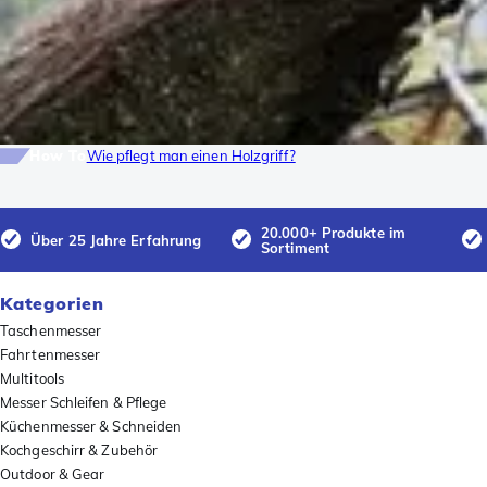
How To
Wie pflegt man einen Holzgriff?
20.000+ Produkte im
Über 25 Jahre Erfahrung
Sortiment
Kategorien
Taschenmesser
Fahrtenmesser
Multitools
Messer Schleifen & Pflege
Küchenmesser & Schneiden
Kochgeschirr & Zubehör
Outdoor & Gear