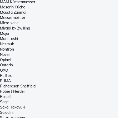
MAM Küchenmesser
Maserin Küche
Mcusta Zanmai
Messermeister
Microplane
Miyabi by Zwilling
Mujun
Munetoshi
Nesmuk
Nontron
Noyer
Opinel
Ontario
OXO
Pulltex
PUMA
Richardson Sheffield
Robert Herder
Roselli
Sage
Sakai Takayuki
Saladini
Shizu Hamono