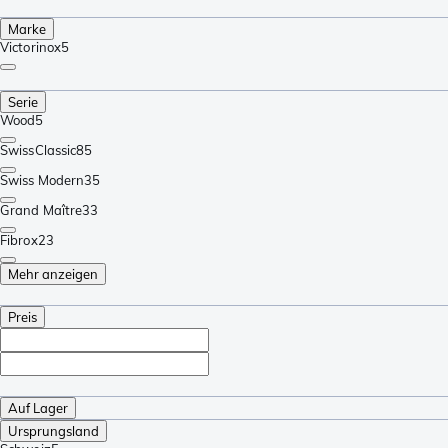
Marke
Victorinox
5
Serie
Wood
5
SwissClassic
85
Swiss Modern
35
Grand Maître
33
Fibrox
23
Mehr anzeigen
Preis
Auf Lager
Ursprungsland