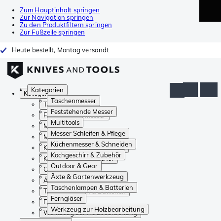
Zum Hauptinhalt springen
Zur Navigation springen
Zu den Produktfiltern springen
Zur Fußzeile springen
Heute bestellt, Montag versandt
Kategorien
Kategorien
Taschenmesser
Taschenmesser
Feststehende Messer
Feststehende Messer
Multitools
Multitools
Messer Schleifen & Pflege
Messer Schleifen & Pflege
Küchenmesser & Schneiden
Küchenmesser & Schneiden
Kochgeschirr & Zubehör
Kochgeschirr & Zubehör
Outdoor & Gear
Outdoor & Gear
Äxte & Gartenwerkzeug
Äxte & Gartenwerkzeug
Taschenlampen & Batterien
Taschenlampen & Batterien
Ferngläser
Ferngläser
Werkzeug zur Holzbearbeitung
Werkzeug zur Holzbearbeitung