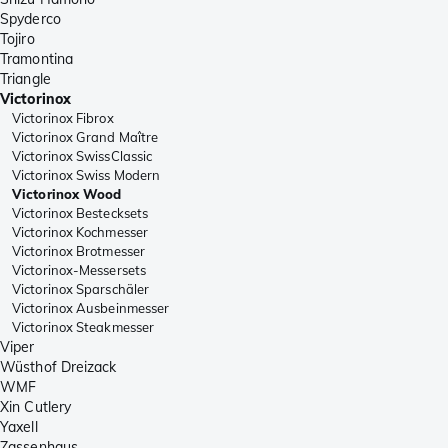
Spyderco
Tojiro
Tramontina
Triangle
Victorinox
Victorinox Fibrox
Victorinox Grand Maître
Victorinox SwissClassic
Victorinox Swiss Modern
Victorinox Wood
Victorinox Bestecksets
Victorinox Kochmesser
Victorinox Brotmesser
Victorinox-Messersets
Victorinox Sparschäler
Victorinox Ausbeinmesser
Victorinox Steakmesser
Viper
Wüsthof Dreizack
WMF
Xin Cutlery
Yaxell
Zassenhaus