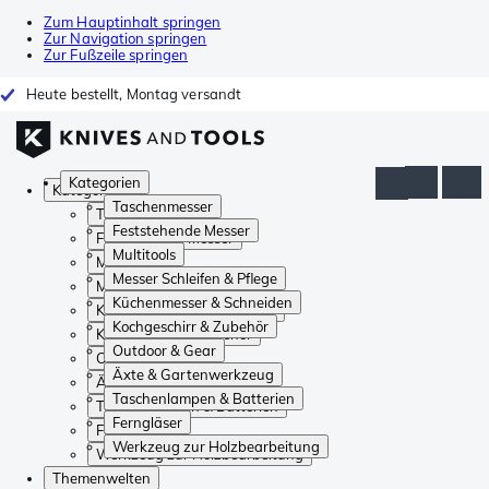
Zum Hauptinhalt springen
Zur Navigation springen
Zur Fußzeile springen
Heute bestellt, Montag versandt
Kategorien
Kategorien
Taschenmesser
Taschenmesser
Feststehende Messer
Feststehende Messer
Multitools
Multitools
Messer Schleifen & Pflege
Messer Schleifen & Pflege
Küchenmesser & Schneiden
Küchenmesser & Schneiden
Kochgeschirr & Zubehör
Kochgeschirr & Zubehör
Outdoor & Gear
Outdoor & Gear
Äxte & Gartenwerkzeug
Äxte & Gartenwerkzeug
Taschenlampen & Batterien
Taschenlampen & Batterien
Ferngläser
Ferngläser
Werkzeug zur Holzbearbeitung
Werkzeug zur Holzbearbeitung
Themenwelten