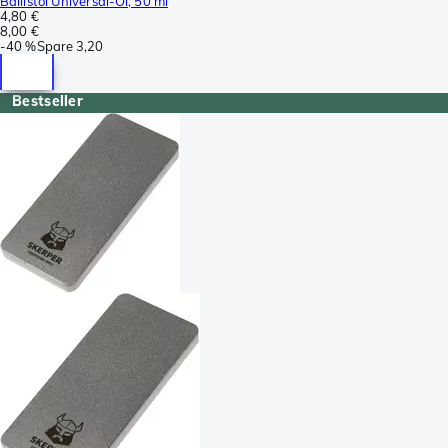
Ballistol Universal-Öl, 50 ml
4,80 €
8,00 €
-
40 %
Spare
3,20
Bestseller