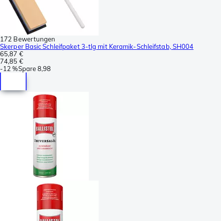
172 Bewertungen
Skerper Basic Schleifpaket 3-tlg mit Keramik-Schleifstab, SH004
65,87 €
74,85 €
-
12 %
Spare
8,98