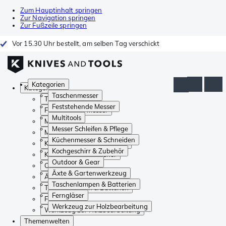
Zum Hauptinhalt springen
Zur Navigation springen
Zur Fußzeile springen
Vor 15.30 Uhr bestellt, am selben Tag verschickt
Kategorien
Kategorien
Taschenmesser
Taschenmesser
Feststehende Messer
Feststehende Messer
Multitools
Multitools
Messer Schleifen & Pflege
Messer Schleifen & Pflege
Küchenmesser & Schneiden
Küchenmesser & Schneiden
Kochgeschirr & Zubehör
Kochgeschirr & Zubehör
Outdoor & Gear
Outdoor & Gear
Äxte & Gartenwerkzeug
Äxte & Gartenwerkzeug
Taschenlampen & Batterien
Taschenlampen & Batterien
Ferngläser
Ferngläser
Werkzeug zur Holzbearbeitung
Werkzeug zur Holzbearbeitung
Themenwelten