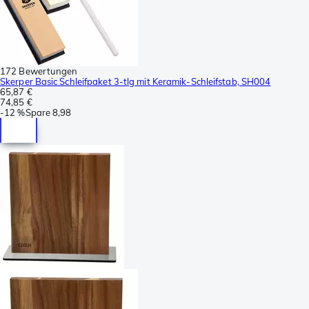
172 Bewertungen
Skerper Basic Schleifpaket 3-tlg mit Keramik-Schleifstab, SH004
65,87 €
74,85 €
-
12 %
Spare
8,98