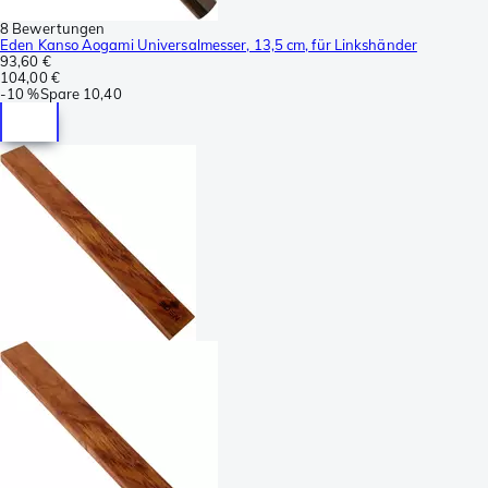
8 Bewertungen
Eden Kanso Aogami Universalmesser, 13,5 cm, für Linkshänder
93,60 €
104,00 €
-
10 %
Spare
10,40