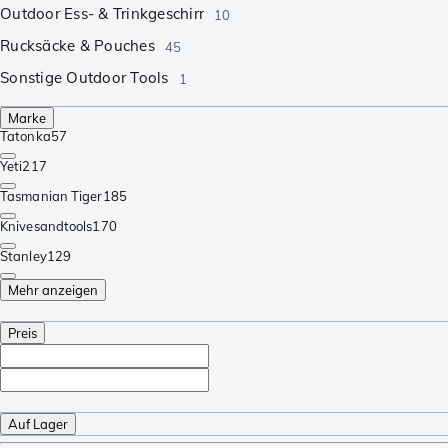
Outdoor Ess- & Trinkgeschirr
10
Rucksäcke & Pouches
45
Sonstige Outdoor Tools
1
Marke
Tatonka
57
Yeti
217
Tasmanian Tiger
185
Knivesandtools
170
Stanley
129
Mehr anzeigen
Preis
Auf Lager