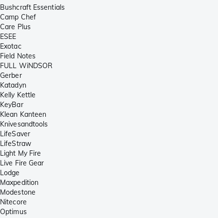
Bushcraft Essentials
Camp Chef
Care Plus
ESEE
Exotac
Field Notes
FULL WiNDSOR
Gerber
Katadyn
Kelly Kettle
KeyBar
Klean Kanteen
Knivesandtools
LifeSaver
LifeStraw
Light My Fire
Live Fire Gear
Lodge
Maxpedition
Modestone
Nitecore
Optimus