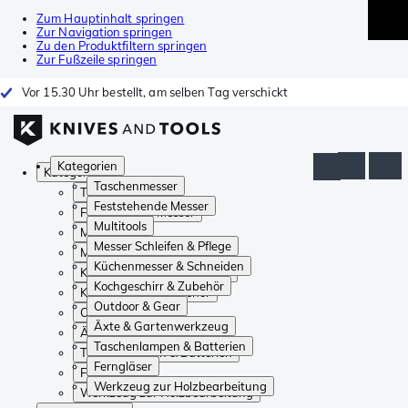
Zum Hauptinhalt springen
Zur Navigation springen
Zu den Produktfiltern springen
Zur Fußzeile springen
Vor 15.30 Uhr bestellt, am selben Tag verschickt
Kategorien
Kategorien
Taschenmesser
Taschenmesser
Feststehende Messer
Feststehende Messer
Multitools
Multitools
Messer Schleifen & Pflege
Messer Schleifen & Pflege
Küchenmesser & Schneiden
Küchenmesser & Schneiden
Kochgeschirr & Zubehör
Kochgeschirr & Zubehör
Outdoor & Gear
Outdoor & Gear
Äxte & Gartenwerkzeug
Äxte & Gartenwerkzeug
Taschenlampen & Batterien
Taschenlampen & Batterien
Ferngläser
Ferngläser
Werkzeug zur Holzbearbeitung
Werkzeug zur Holzbearbeitung