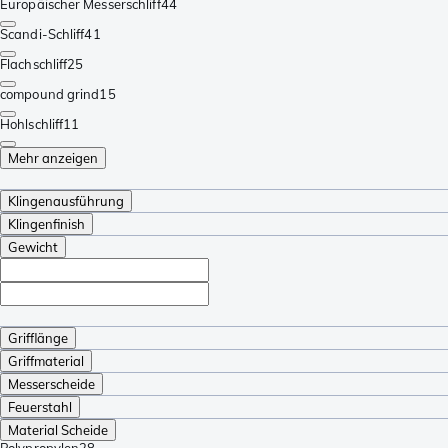
Europäischer Messerschliff
44
Scandi-Schliff
41
Flachschliff
25
compound grind
15
Hohlschliff
11
Mehr anzeigen
Klingenausführung
Klingenfinish
Gewicht
Grifflänge
Griffmaterial
Messerscheide
Feuerstahl
Material Scheide
Polypropylen
28