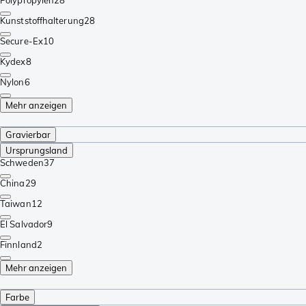
Kunststoffhalterung
28
Secure-Ex
10
Kydex
8
Nylon
6
Mehr anzeigen
Gravierbar
Ursprungsland
Schweden
37
China
29
Taiwan
12
El Salvador
9
Finnland
2
Mehr anzeigen
Farbe