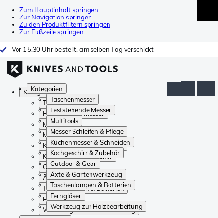
Zum Hauptinhalt springen
Zur Navigation springen
Zu den Produktfiltern springen
Zur Fußzeile springen
Vor 15.30 Uhr bestellt, am selben Tag verschickt
Kategorien
Kategorien
Taschenmesser
Taschenmesser
Feststehende Messer
Feststehende Messer
Multitools
Multitools
Messer Schleifen & Pflege
Messer Schleifen & Pflege
Küchenmesser & Schneiden
Küchenmesser & Schneiden
Kochgeschirr & Zubehör
Kochgeschirr & Zubehör
Outdoor & Gear
Outdoor & Gear
Äxte & Gartenwerkzeug
Äxte & Gartenwerkzeug
Taschenlampen & Batterien
Taschenlampen & Batterien
Ferngläser
Ferngläser
Werkzeug zur Holzbearbeitung
Werkzeug zur Holzbearbeitung