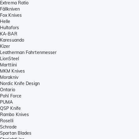
Extrema Ratio
Fällkniven
Fox Knives
Helle
Hultafors
KA-BAR
Karesuando
Kizer
Leatherman Fahrtenmesser
LionSteel
Marttiini
MKM Knives
Morakniv
Nordic Knife Design
Ontario
Pohl Force
PUMA
QSP Knife
Rambo Knives
Roselli
Schrade
Spartan Blades