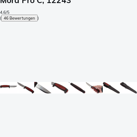
Mora Pro C, 12243
4.6/5
(
46 Bewertungen
)