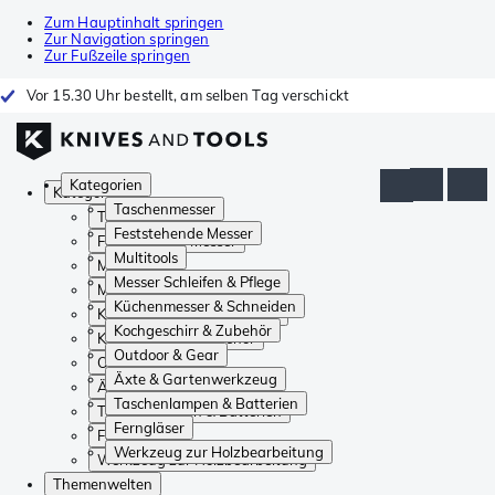
Zum Hauptinhalt springen
Zur Navigation springen
Zur Fußzeile springen
Vor 15.30 Uhr bestellt, am selben Tag verschickt
Kategorien
Kategorien
Taschenmesser
Taschenmesser
Feststehende Messer
Feststehende Messer
Multitools
Multitools
Messer Schleifen & Pflege
Messer Schleifen & Pflege
Küchenmesser & Schneiden
Küchenmesser & Schneiden
Kochgeschirr & Zubehör
Kochgeschirr & Zubehör
Outdoor & Gear
Outdoor & Gear
Äxte & Gartenwerkzeug
Äxte & Gartenwerkzeug
Taschenlampen & Batterien
Taschenlampen & Batterien
Ferngläser
Ferngläser
Werkzeug zur Holzbearbeitung
Werkzeug zur Holzbearbeitung
Themenwelten