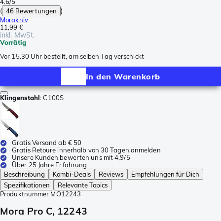
4.6/5
(
46 Bewertungen
)
Morakniv
11,99 €
inkl. MwSt.
Vorrätig
Vor 15.30 Uhr bestellt, am selben Tag verschickt
In den Warenkorb
Klingenstahl
:
C100S
Gratis Versand ab € 50
Gratis Retoure innerhalb von 30 Tagen anmelden
Unsere Kunden bewerten uns mit 4,9/5
Über 25 Jahre Erfahrung
Beschreibung
Kombi-Deals
Reviews
Empfehlungen für Dich
Spezifikationen
Relevante Topics
Produktnummer
MO12243
Mora Pro C, 12243