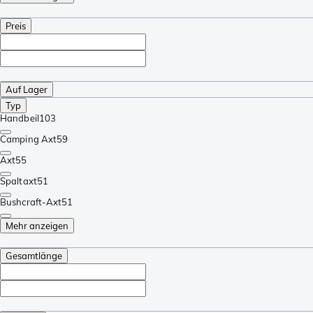
Preis
Auf Lager
Typ
Handbeil
103
Camping Axt
59
Axt
55
Spaltaxt
51
Bushcraft-Axt
51
Mehr anzeigen
Gesamtlänge