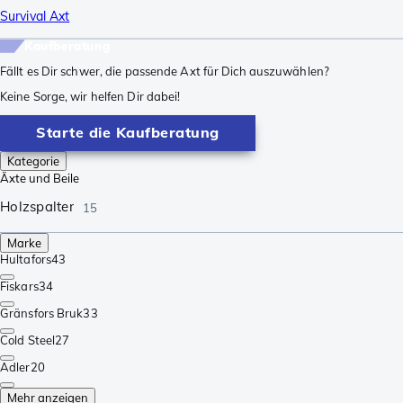
Survival Axt
Kaufberatung
Fällt es Dir schwer, die passende Axt für Dich auszuwählen?
Keine Sorge, wir helfen Dir dabei!
Starte die Kaufberatung
Kategorie
Äxte und Beile
Holzspalter
15
Marke
Hultafors
43
Fiskars
34
Gränsfors Bruk
33
Cold Steel
27
Adler
20
Mehr anzeigen