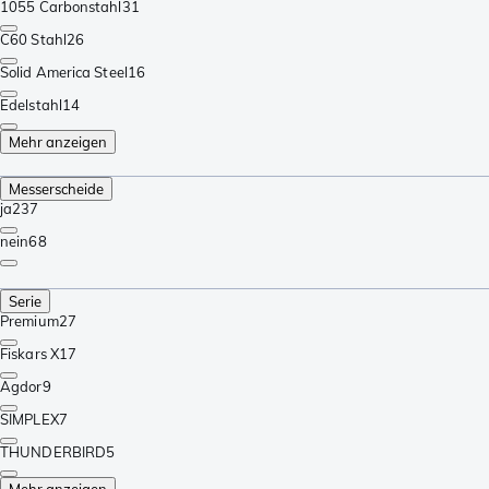
1055 Carbonstahl
31
C60 Stahl
26
Solid America Steel
16
Edelstahl
14
Mehr anzeigen
Messerscheide
ja
237
nein
68
Serie
Premium
27
Fiskars X
17
Agdor
9
SIMPLEX
7
THUNDERBIRD
5
Mehr anzeigen