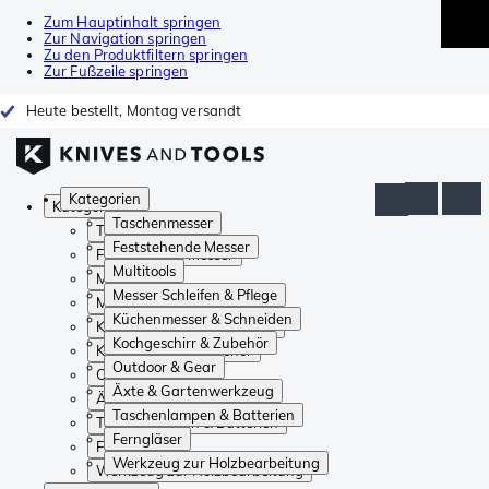
Zum Hauptinhalt springen
Zur Navigation springen
Zu den Produktfiltern springen
Zur Fußzeile springen
Heute bestellt, Montag versandt
Kategorien
Kategorien
Taschenmesser
Taschenmesser
Feststehende Messer
Feststehende Messer
Multitools
Multitools
Messer Schleifen & Pflege
Messer Schleifen & Pflege
Küchenmesser & Schneiden
Küchenmesser & Schneiden
Kochgeschirr & Zubehör
Kochgeschirr & Zubehör
Outdoor & Gear
Outdoor & Gear
Äxte & Gartenwerkzeug
Äxte & Gartenwerkzeug
Taschenlampen & Batterien
Taschenlampen & Batterien
Ferngläser
Ferngläser
Werkzeug zur Holzbearbeitung
Werkzeug zur Holzbearbeitung