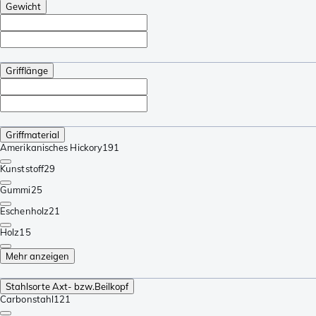
Gewicht
Grifflänge
Griffmaterial
Amerikanisches Hickory
191
Kunststoff
29
Gummi
25
Eschenholz
21
Holz
15
Mehr anzeigen
Stahlsorte Axt- bzw.Beilkopf
Carbonstahl
121