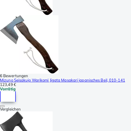
6 Bewertungen
Mizuno Seisakujo Warikomi Jigata Masakari japanisches Beil, 010-141
123,49 €
Vorrätig
Vergleichen