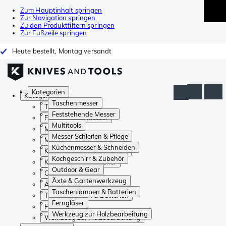
Zum Hauptinhalt springen
Zur Navigation springen
Zu den Produktfiltern springen
Zur Fußzeile springen
Heute bestellt, Montag versandt
Kategorien
Kategorien
Taschenmesser
Taschenmesser
Feststehende Messer
Feststehende Messer
Multitools
Multitools
Messer Schleifen & Pflege
Messer Schleifen & Pflege
Küchenmesser & Schneiden
Küchenmesser & Schneiden
Kochgeschirr & Zubehör
Kochgeschirr & Zubehör
Outdoor & Gear
Outdoor & Gear
Äxte & Gartenwerkzeug
Äxte & Gartenwerkzeug
Taschenlampen & Batterien
Taschenlampen & Batterien
Ferngläser
Ferngläser
Werkzeug zur Holzbearbeitung
Werkzeug zur Holzbearbeitung