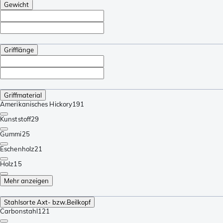
Gewicht
Grifflänge
Griffmaterial
Amerikanisches Hickory
191
Kunststoff
29
Gummi
25
Eschenholz
21
Holz
15
Mehr anzeigen
Stahlsorte Axt- bzw.Beilkopf
Carbonstahl
121