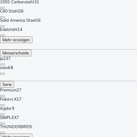
1055 Carbonstahl
31
C60 Stahl
26
Solid America Steel
16
Edelstahl
14
Mehr anzeigen
Messerscheide
ja
237
nein
68
Serie
Premium
27
Fiskars X
17
Agdor
9
SIMPLEX
7
THUNDERBIRD
5
Mehr anzeigen