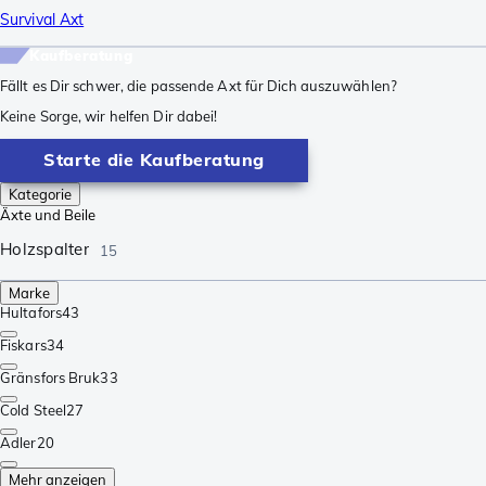
Survival Axt
Kaufberatung
Fällt es Dir schwer, die passende Axt für Dich auszuwählen?
Keine Sorge, wir helfen Dir dabei!
Starte die Kaufberatung
Kategorie
Äxte und Beile
Holzspalter
15
Marke
Hultafors
43
Fiskars
34
Gränsfors Bruk
33
Cold Steel
27
Adler
20
Mehr anzeigen