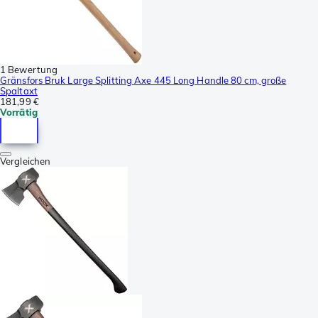
1 Bewertung
Gränsfors Bruk Large Splitting Axe 445 Long Handle 80 cm, große
Spaltaxt
181,99 €
Vorrätig
Vergleichen