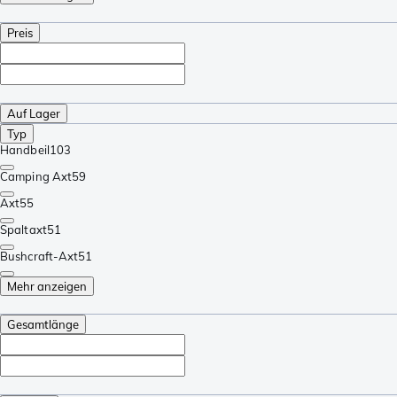
Preis
Auf Lager
Typ
Handbeil
103
Camping Axt
59
Axt
55
Spaltaxt
51
Bushcraft-Axt
51
Mehr anzeigen
Gesamtlänge