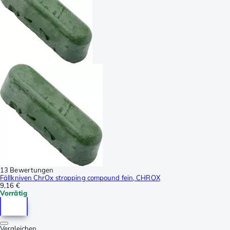
13 Bewertungen
Fällkniven ChrOx stropping compound fein, CHROX
9,16 €
Vorrätig
Vergleichen