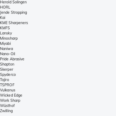
Herold Solingen
HORL
Jende Stropping
Kai
KME Sharpeners
KMFS
Lansky
Minosharp
Miyabi
Naniwa
Nano-Oil
Pride Abrasive
Shapton
Skerper
Spyderco
Tojiro
TSPROF
Vulkanus
Wicked Edge
Work Sharp
Wüsthof
Zwilling