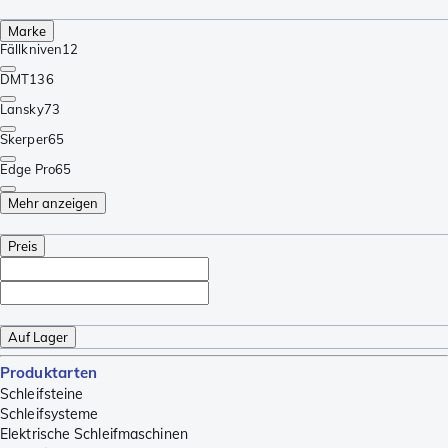
Marke
Fällkniven
12
DMT
136
Lansky
73
Skerper
65
Edge Pro
65
Mehr anzeigen
Preis
Auf Lager
Produktarten
Schleifsteine
Schleifsysteme
Elektrische Schleifmaschinen