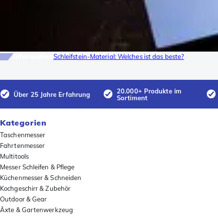
Information
Schleifstein-Material: Welches ist das beste?
20.000+ Produkte im
Über 25 Jahre Erfahrung
Sortiment
Kategorien
Taschenmesser
Fahrtenmesser
Multitools
Messer Schleifen & Pflege
Küchenmesser & Schneiden
Kochgeschirr & Zubehör
Outdoor & Gear
Äxte & Gartenwerkzeug