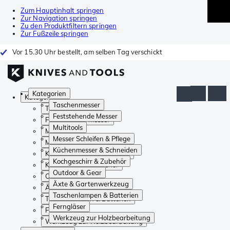
Zum Hauptinhalt springen
Zur Navigation springen
Zu den Produktfiltern springen
Zur Fußzeile springen
Vor 15.30 Uhr bestellt, am selben Tag verschickt
Kategorien
Kategorien
Taschenmesser
Taschenmesser
Feststehende Messer
Feststehende Messer
Multitools
Multitools
Messer Schleifen & Pflege
Messer Schleifen & Pflege
Küchenmesser & Schneiden
Küchenmesser & Schneiden
Kochgeschirr & Zubehör
Kochgeschirr & Zubehör
Outdoor & Gear
Outdoor & Gear
Äxte & Gartenwerkzeug
Äxte & Gartenwerkzeug
Taschenlampen & Batterien
Taschenlampen & Batterien
Ferngläser
Ferngläser
Werkzeug zur Holzbearbeitung
Werkzeug zur Holzbearbeitung