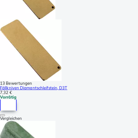
13 Bewertungen
Fällkniven Diamantschleifstein, D3T
7,32 €
Vorrätig
Vergleichen