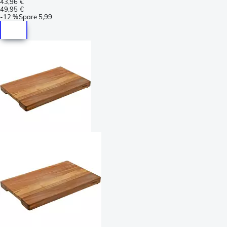
43,96 €
49,95 €
-
12 %
Spare
5,99