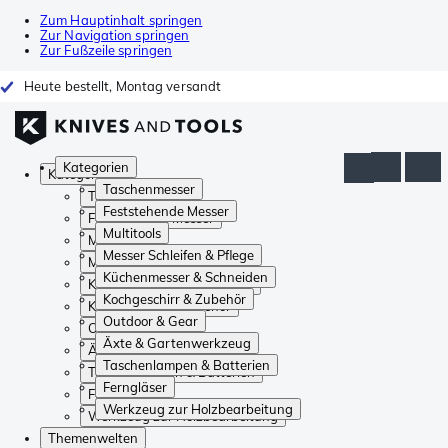
Zum Hauptinhalt springen
Zur Navigation springen
Zur Fußzeile springen
Heute bestellt, Montag versandt
Kategorien
Kategorien
Taschenmesser
Taschenmesser
Feststehende Messer
Feststehende Messer
Multitools
Multitools
Messer Schleifen & Pflege
Messer Schleifen & Pflege
Küchenmesser & Schneiden
Küchenmesser & Schneiden
Kochgeschirr & Zubehör
Kochgeschirr & Zubehör
Outdoor & Gear
Outdoor & Gear
Äxte & Gartenwerkzeug
Äxte & Gartenwerkzeug
Taschenlampen & Batterien
Taschenlampen & Batterien
Ferngläser
Ferngläser
Werkzeug zur Holzbearbeitung
Werkzeug zur Holzbearbeitung
Themenwelten