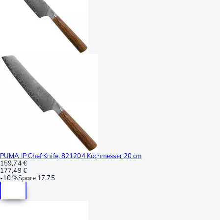
PUMA IP Chef Knife, 821204 Kochmesser 20 cm
159,74 €
177,49 €
-
10 %
Spare
17,75