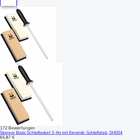
172 Bewertungen
Skerper Basic Schleifpaket 3-tlg mit Keramik-Schleifstab, SH004
65,87 €