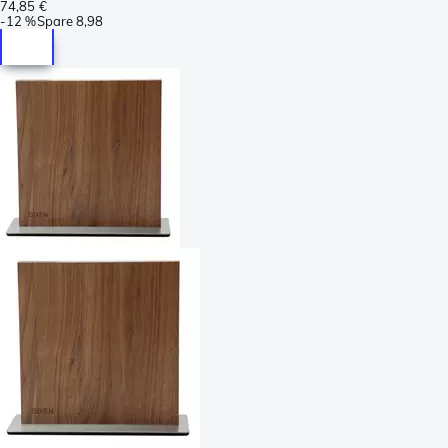
74,85 €
-
12 %
Spare
8,98