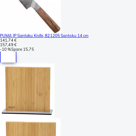
PUMA IP Santoku Knife, 821205 Santoku 14 cm
141,74 €
157,49 €
-
10 %
Spare
15,75