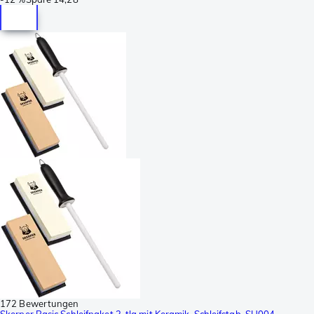
172 Bewertungen
Skerper Basic Schleifpaket 3-tlg mit Keramik-Schleifstab, SH004