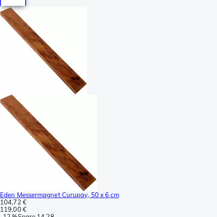
Eden Messermagnet Curupay, 50 x 6 cm
104,72 €
119,00 €
-
12 %
Spare
14,28