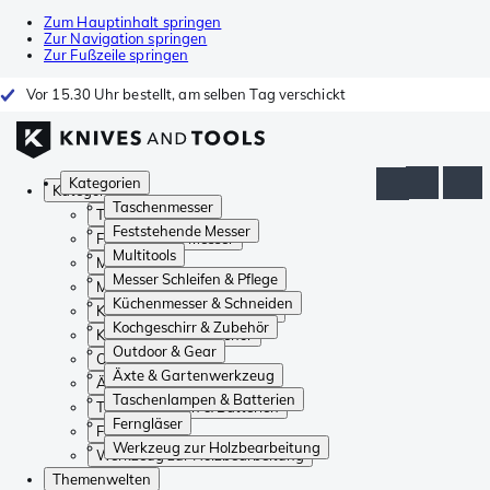
Zum Hauptinhalt springen
Zur Navigation springen
Zur Fußzeile springen
Vor 15.30 Uhr bestellt, am selben Tag verschickt
Kategorien
Kategorien
Taschenmesser
Taschenmesser
Feststehende Messer
Feststehende Messer
Multitools
Multitools
Messer Schleifen & Pflege
Messer Schleifen & Pflege
Küchenmesser & Schneiden
Küchenmesser & Schneiden
Kochgeschirr & Zubehör
Kochgeschirr & Zubehör
Outdoor & Gear
Outdoor & Gear
Äxte & Gartenwerkzeug
Äxte & Gartenwerkzeug
Taschenlampen & Batterien
Taschenlampen & Batterien
Ferngläser
Ferngläser
Werkzeug zur Holzbearbeitung
Werkzeug zur Holzbearbeitung
Themenwelten