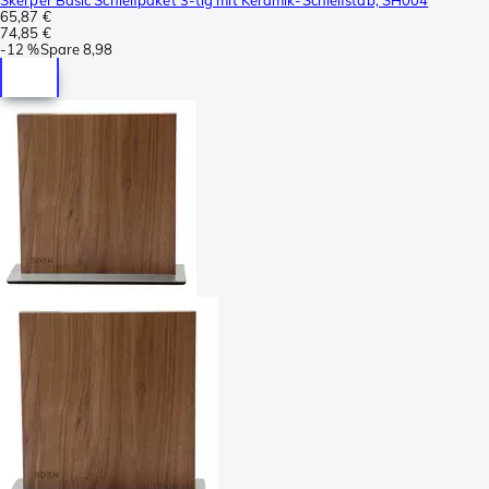
65,87 €
74,85 €
-
12 %
Spare
8,98