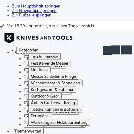
Zum Hauptinhalt springen
Zur Navigation springen
Zur Fußzeile springen
Vor 15.30 Uhr bestellt, am selben Tag verschickt
Kategorien
Kategorien
Taschenmesser
Taschenmesser
Feststehende Messer
Feststehende Messer
Multitools
Multitools
Messer Schleifen & Pflege
Messer Schleifen & Pflege
Küchenmesser & Schneiden
Küchenmesser & Schneiden
Kochgeschirr & Zubehör
Kochgeschirr & Zubehör
Outdoor & Gear
Outdoor & Gear
Äxte & Gartenwerkzeug
Äxte & Gartenwerkzeug
Taschenlampen & Batterien
Taschenlampen & Batterien
Ferngläser
Ferngläser
Werkzeug zur Holzbearbeitung
Werkzeug zur Holzbearbeitung
Themenwelten