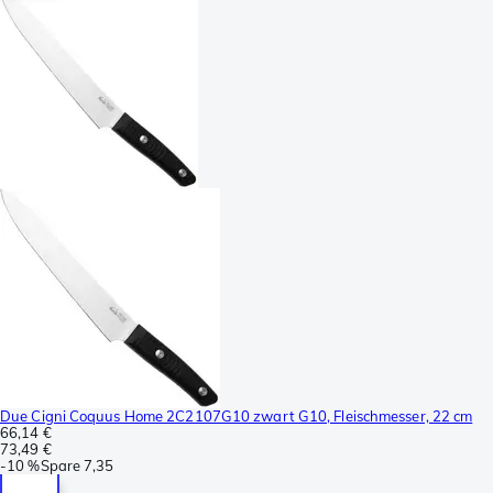
Due Cigni Coquus Home 2C2107G10 zwart G10, Fleischmesser, 22 cm
66,14 €
73,49 €
-
10 %
Spare
7,35