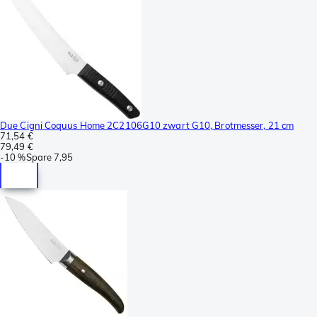
Due Cigni Coquus Home 2C2106G10 zwart G10, Brotmesser, 21 cm
71,54 €
79,49 €
-
10 %
Spare
7,95