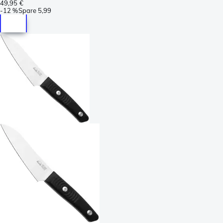
49,95 €
-
12 %
Spare
5,99