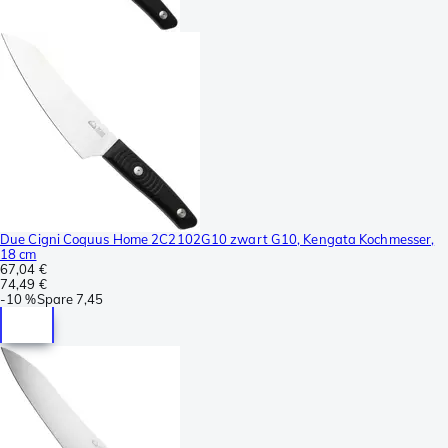
Due Cigni Coquus Home 2C2102G10 zwart G10, Kengata Kochmesser,
18 cm
67,04 €
74,49 €
-
10 %
Spare
7,45