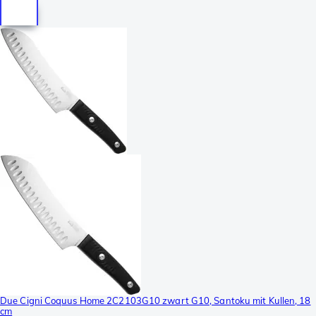
Due Cigni Coquus Home 2C2103G10 zwart G10, Santoku mit Kullen, 18
cm