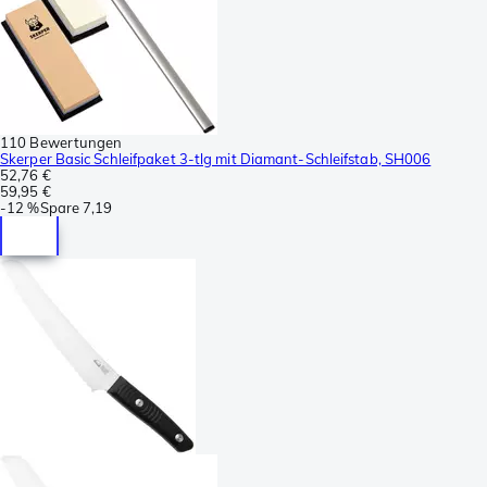
110 Bewertungen
Skerper Basic Schleifpaket 3-tlg mit Diamant-Schleifstab, SH006
52,76 €
59,95 €
-
12 %
Spare
7,19