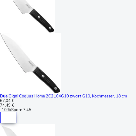
Due Cigni Coquus Home 2C2104G10 zwart G10, Kochmesser, 18 cm
67,04 €
74,49 €
-
10 %
Spare
7,45