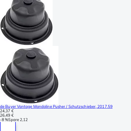
de Buyer Vantage Mandoline Pusher / Schutzschieber, 2017.59
24,37 €
26,49 €
-
8 %
Spare
2,12