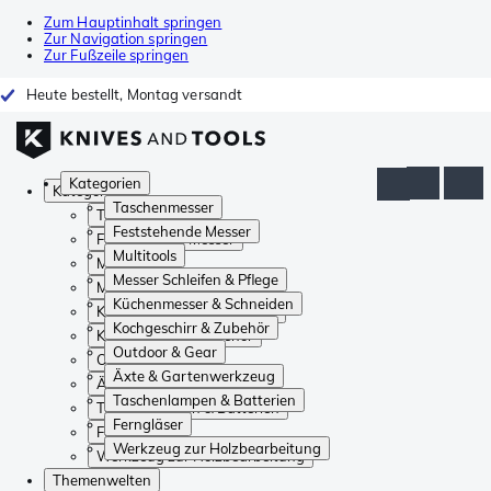
Zum Hauptinhalt springen
Zur Navigation springen
Zur Fußzeile springen
Heute bestellt, Montag versandt
Kategorien
Kategorien
Taschenmesser
Taschenmesser
Feststehende Messer
Feststehende Messer
Multitools
Multitools
Messer Schleifen & Pflege
Messer Schleifen & Pflege
Küchenmesser & Schneiden
Küchenmesser & Schneiden
Kochgeschirr & Zubehör
Kochgeschirr & Zubehör
Outdoor & Gear
Outdoor & Gear
Äxte & Gartenwerkzeug
Äxte & Gartenwerkzeug
Taschenlampen & Batterien
Taschenlampen & Batterien
Ferngläser
Ferngläser
Werkzeug zur Holzbearbeitung
Werkzeug zur Holzbearbeitung
Themenwelten