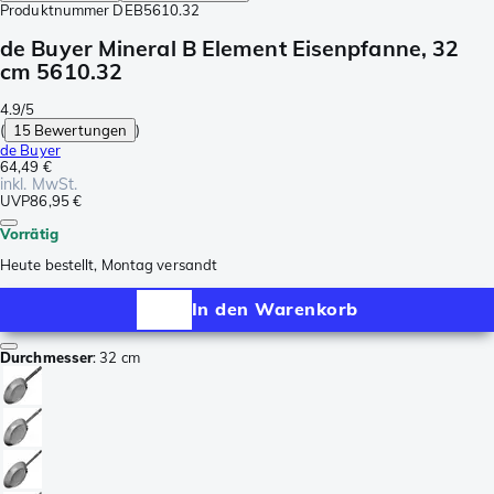
Produktnummer
DEB5610.32
de Buyer Mineral B Element Eisenpfanne, 32
cm 5610.32
4.9/5
(
15 Bewertungen
)
de Buyer
64,49 €
inkl. MwSt.
UVP
86,95 €
Vorrätig
Heute bestellt, Montag versandt
In den Warenkorb
Durchmesser
:
32 cm