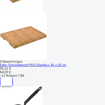
5 Bewertungen
Eden Schneidebrett P012 Bambus, 45 x 30 cm
56,32 €
64,00 €
-
12 %
Spare
7,68