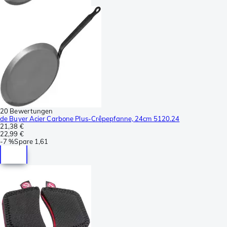
20 Bewertungen
de Buyer Acier Carbone Plus-Crêpepfanne, 24cm 5120.24
21,38 €
22,99 €
-
7 %
Spare
1,61