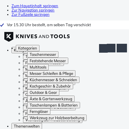
Zum Hauptinhalt springen
Zur Navigation springen
Zur Fußzeile springen
Vor 15.30 Uhr bestellt, am selben Tag verschickt
Kategorien
Kategorien
Taschenmesser
Taschenmesser
Feststehende Messer
Feststehende Messer
Multitools
Multitools
Messer Schleifen & Pflege
Messer Schleifen & Pflege
Küchenmesser & Schneiden
Küchenmesser & Schneiden
Kochgeschirr & Zubehör
Kochgeschirr & Zubehör
Outdoor & Gear
Outdoor & Gear
Äxte & Gartenwerkzeug
Äxte & Gartenwerkzeug
Taschenlampen & Batterien
Taschenlampen & Batterien
Ferngläser
Ferngläser
Werkzeug zur Holzbearbeitung
Werkzeug zur Holzbearbeitung
Themenwelten