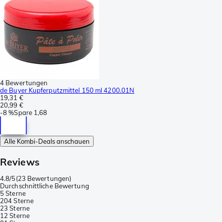
4 Bewertungen
de Buyer Kupferputzmittel 150 ml 4200.01N
19,31 €
20,99 €
-
8 %
Spare
1,68
Alle Kombi-Deals anschauen
Reviews
4.8/5
(
23 Bewertungen
)
Durchschnittliche Bewertung
5 Sterne
20
4 Sterne
2
3 Sterne
1
2 Sterne