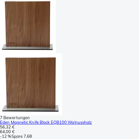
7 Bewertungen
Eden Magnetic Knife Block EQB100 Walnussholz
56,32 €
64,00 €
-
12 %
Spare
7,68