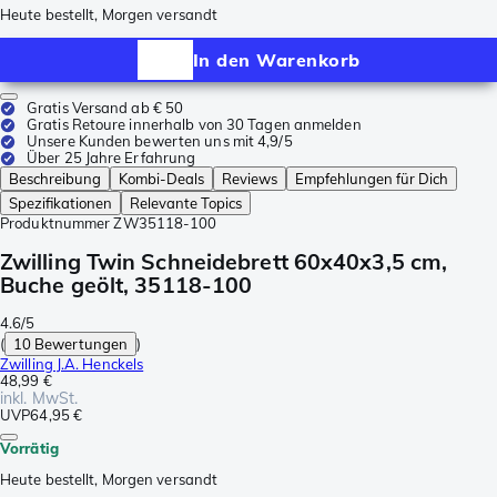
Heute bestellt, Morgen versandt
In den Warenkorb
Gratis Versand ab € 50
Gratis Retoure innerhalb von 30 Tagen anmelden
Unsere Kunden bewerten uns mit 4,9/5
Über 25 Jahre Erfahrung
Beschreibung
Kombi-Deals
Reviews
Empfehlungen für Dich
Spezifikationen
Relevante Topics
Produktnummer
ZW35118-100
Zwilling Twin Schneidebrett 60x40x3,5 cm,
Buche geölt, 35118-100
4.6/5
(
10 Bewertungen
)
Zwilling J.A. Henckels
48,99 €
inkl. MwSt.
UVP
64,95 €
Vorrätig
Heute bestellt, Morgen versandt