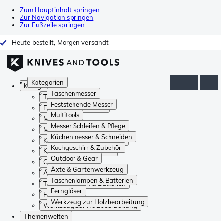
Zum Hauptinhalt springen
Zur Navigation springen
Zur Fußzeile springen
Heute bestellt, Morgen versandt
Kategorien
Kategorien
Taschenmesser
Taschenmesser
Feststehende Messer
Feststehende Messer
Multitools
Multitools
Messer Schleifen & Pflege
Messer Schleifen & Pflege
Küchenmesser & Schneiden
Küchenmesser & Schneiden
Kochgeschirr & Zubehör
Kochgeschirr & Zubehör
Outdoor & Gear
Outdoor & Gear
Äxte & Gartenwerkzeug
Äxte & Gartenwerkzeug
Taschenlampen & Batterien
Taschenlampen & Batterien
Ferngläser
Ferngläser
Werkzeug zur Holzbearbeitung
Werkzeug zur Holzbearbeitung
Themenwelten