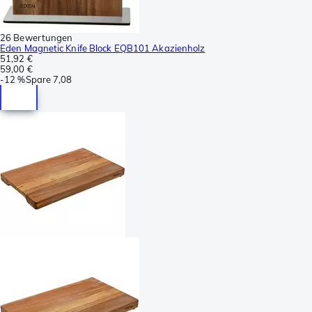
26 Bewertungen
Eden Magnetic Knife Block EQB101 Akazienholz
51,92 €
59,00 €
-
12 %
Spare
7,08