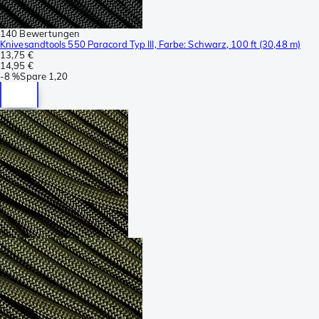
140 Bewertungen
Knivesandtools 550 Paracord Typ III, Farbe: Schwarz, 100 ft (30,48 m)
13,75 €
14,95 €
-
8 %
Spare
1,20