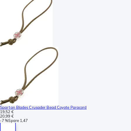
Spartan Blades Crusader Bead Coyote Paracord
19,52 €
20,99 €
-
7 %
Spare
1,47