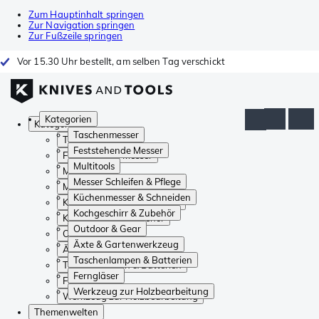
Zum Hauptinhalt springen
Zur Navigation springen
Zur Fußzeile springen
Vor 15.30 Uhr bestellt, am selben Tag verschickt
Kategorien
Kategorien
Taschenmesser
Taschenmesser
Feststehende Messer
Feststehende Messer
Multitools
Multitools
Messer Schleifen & Pflege
Messer Schleifen & Pflege
Küchenmesser & Schneiden
Küchenmesser & Schneiden
Kochgeschirr & Zubehör
Kochgeschirr & Zubehör
Outdoor & Gear
Outdoor & Gear
Äxte & Gartenwerkzeug
Äxte & Gartenwerkzeug
Taschenlampen & Batterien
Taschenlampen & Batterien
Ferngläser
Ferngläser
Werkzeug zur Holzbearbeitung
Werkzeug zur Holzbearbeitung
Themenwelten