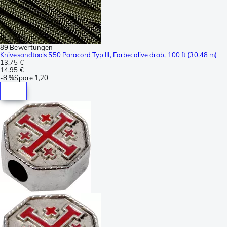
89 Bewertungen
Knivesandtools 550 Paracord Typ III, Farbe: olive drab, 100 ft (30,48 m)
13,75 €
14,95 €
-
8 %
Spare
1,20