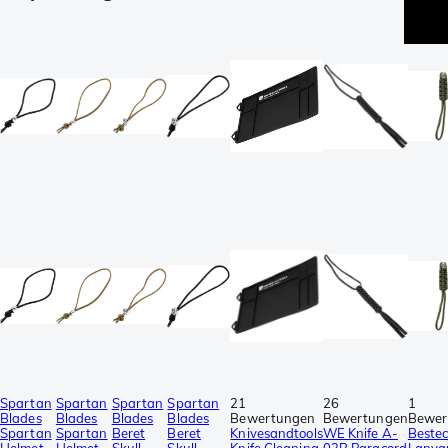
Spartan
Spartan
Spartan
Spartan
21
26
1
Blades
Blades
Blades
Blades
Bewertungen
Bewertungen
Bewer
Spartan
Spartan
Beret
Beret
Knivesandtools
WE Knife A-
Beste