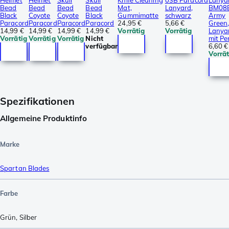
Helmet
Helmet
Skull
Skull
Knife Cleaning
03B Paracord
Lanya
Bead
Bead
Bead
Bead
Mat,
Lanyard,
BM08
Black
Coyote
Coyote
Black
Gummimatte
schwarz
Army
Paracord
Paracord
Paracord
Paracord
24,95 €
5,66 €
Green
14,99 €
14,99 €
14,99 €
14,99 €
Vorrätig
Vorrätig
Lanya
Vorrätig
Vorrätig
Vorrätig
Nicht
mit Pe
verfügbar
6,60 €
Vorrät
Spezifikationen
Allgemeine Produktinfo
Marke
Spartan Blades
Farbe
Grün
,
Silber