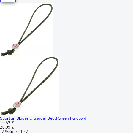
Spartan Blades Crusader Bead Green Paracord
19,52 €
20,99 €
-
7 %
Spare
1,47