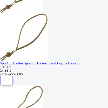
Spartan Blades Spartan Helmet Bead Coyote Paracord
13,94 €
14,99 €
-
7 %
Spare
1,05