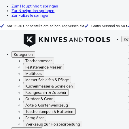
Zum Hauptinhalt springen
Zur Navigation springen
Zur Fußzeile springen
Vor 15.30 Uhr bestellt, am selben Tag verschickt
Gratis Versand ab 50 €
Ka
Kategorien
Taschenmesser
Feststehende Messer
Multitools
Messer Schleifen & Pflege
Küchenmesser & Schneiden
Kochgeschirr & Zubehör
Outdoor & Gear
Äxte & Gartenwerkzeug
Taschenlampen & Batterien
Ferngläser
Werkzeug zur Holzbearbeitung