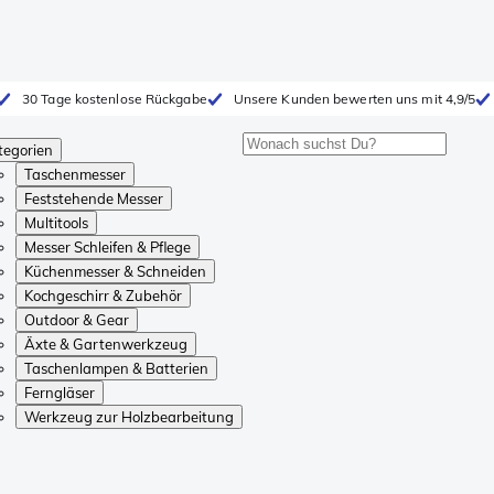
30 Tage kostenlose Rückgabe
Unsere Kunden bewerten uns mit 4,9/5
tegorien
Taschenmesser
Feststehende Messer
Multitools
Messer Schleifen & Pflege
Küchenmesser & Schneiden
Kochgeschirr & Zubehör
Outdoor & Gear
Äxte & Gartenwerkzeug
Taschenlampen & Batterien
Ferngläser
Werkzeug zur Holzbearbeitung