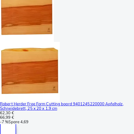
Robert Herder Free Form Cutting board 9401245220000 Apfelholz,
Schneidebrett, 25 x 20 x 1.9 cm
62,30 €
66,99 €
-
7 %
Spare
4,69