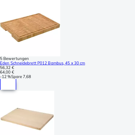
5 Bewertungen
Eden Schneidebrett P012 Bambus, 45 x 30 cm
56,32 €
64,00 €
-
12 %
Spare
7,68