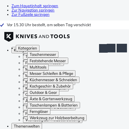
Zum Hauptinhalt springen
Zur Navigation springen
Zur Fußzeile springen
Vor 15.30 Uhr bestellt, am selben Tag verschickt
Kategorien
Kategorien
Taschenmesser
Taschenmesser
Feststehende Messer
Feststehende Messer
Multitools
Multitools
Messer Schleifen & Pflege
Messer Schleifen & Pflege
Küchenmesser & Schneiden
Küchenmesser & Schneiden
Kochgeschirr & Zubehör
Kochgeschirr & Zubehör
Outdoor & Gear
Outdoor & Gear
Äxte & Gartenwerkzeug
Äxte & Gartenwerkzeug
Taschenlampen & Batterien
Taschenlampen & Batterien
Ferngläser
Ferngläser
Werkzeug zur Holzbearbeitung
Werkzeug zur Holzbearbeitung
Themenwelten