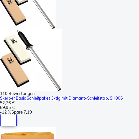
110 Bewertungen
Skerper Basic Schleifpaket 3-tlg mit Diamant-Schleifstab, SH006
52,76 €
59,95 €
-
12 %
Spare
7,19