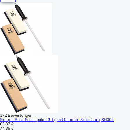
172 Bewertungen
Skerper Basic Schleifpaket 3-tlg mit Keramik-Schleifstab, SH004
65,87 €
74,85 €