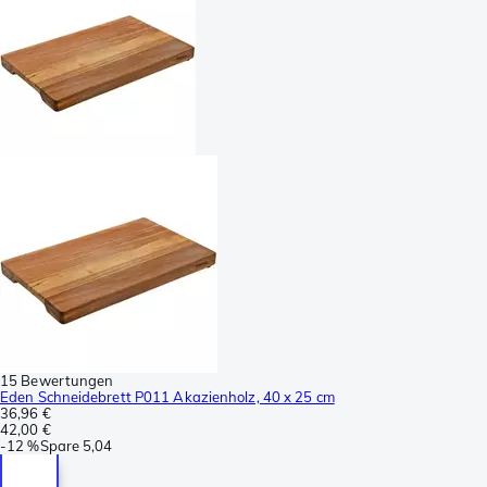
15 Bewertungen
Eden Schneidebrett P011 Akazienholz, 40 x 25 cm
36,96 €
42,00 €
-
12 %
Spare
5,04