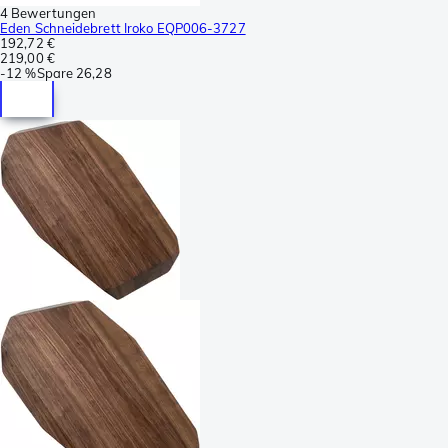
4 Bewertungen
Eden Schneidebrett Iroko EQP006-3727
192,72 €
219,00 €
-
12 %
Spare
26,28