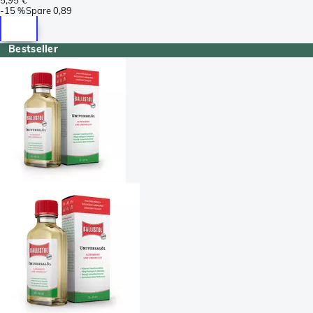
-
15 %
Spare
0,89
Bestseller