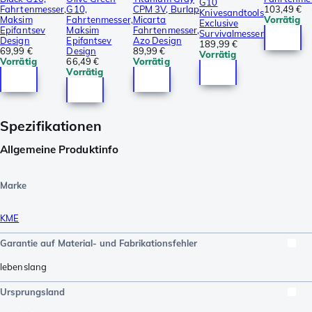
G10
Fahrtenmesser,
G10,
CPM 3V, Burlap
103,49 €
Knivesandtools
Maksim
Fahrtenmesser,
Micarta
Vorrätig
Exclusive
Epifantsev
Maksim
Fahrtenmesser,
Survivalmesser
Design
Epifantsev
Azo Design
189,99 €
69,99 €
Design
89,99 €
Vorrätig
Vorrätig
66,49 €
Vorrätig
Vorrätig
Spezifikationen
Allgemeine Produktinfo
Marke
KME
Garantie auf Material- und Fabrikationsfehler
lebenslang
Ursprungsland