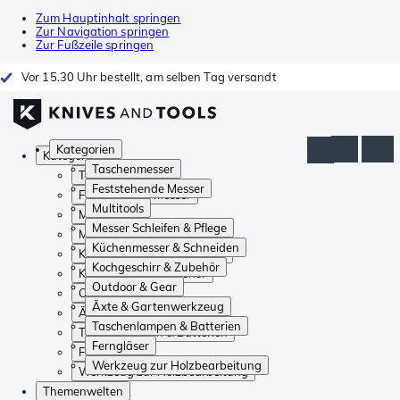
Zum Hauptinhalt springen
Zur Navigation springen
Zur Fußzeile springen
Vor 15.30 Uhr bestellt, am selben Tag versandt
Kategorien
Kategorien
Taschenmesser
Taschenmesser
Feststehende Messer
Feststehende Messer
Multitools
Multitools
Messer Schleifen & Pflege
Messer Schleifen & Pflege
Küchenmesser & Schneiden
Küchenmesser & Schneiden
Kochgeschirr & Zubehör
Kochgeschirr & Zubehör
Outdoor & Gear
Outdoor & Gear
Äxte & Gartenwerkzeug
Äxte & Gartenwerkzeug
Taschenlampen & Batterien
Taschenlampen & Batterien
Ferngläser
Ferngläser
Werkzeug zur Holzbearbeitung
Werkzeug zur Holzbearbeitung
Themenwelten