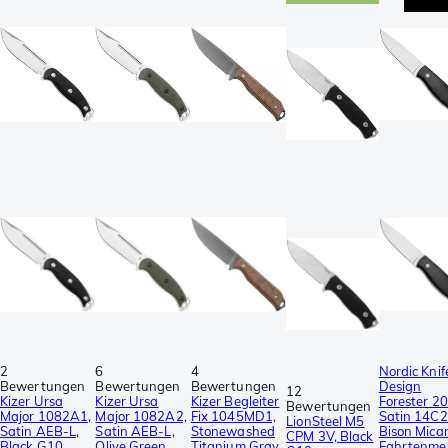
2
6
4
Nordic Knif
Bewertungen
Bewertungen
Bewertungen
Design
12
Kizer Ursa
Kizer Ursa
Kizer Begleiter
Forester 2
Bewertungen
Major 1082A1,
Major 1082A2,
Fix 1045MD1,
Satin 14C
LionSteel M5
Satin AEB-L,
Satin AEB-L,
Stonewashed
Bison Micar
CPM 3V, Black
Black G10,
Olive Green
Titanium Gray
Fahrtenme