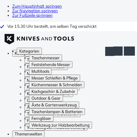
Zum Hauptinhalt springen
Zur Navigation springen
Zur Fußzeile springen
Vor 15.30 Uhr bestellt, am selben Tag verschickt
Kategorien
Kategorien
Taschenmesser
Taschenmesser
Feststehende Messer
Feststehende Messer
Multitools
Multitools
Messer Schleifen & Pflege
Messer Schleifen & Pflege
Küchenmesser & Schneiden
Küchenmesser & Schneiden
Kochgeschirr & Zubehör
Kochgeschirr & Zubehör
Outdoor & Gear
Outdoor & Gear
Äxte & Gartenwerkzeug
Äxte & Gartenwerkzeug
Taschenlampen & Batterien
Taschenlampen & Batterien
Ferngläser
Ferngläser
Werkzeug zur Holzbearbeitung
Werkzeug zur Holzbearbeitung
Themenwelten