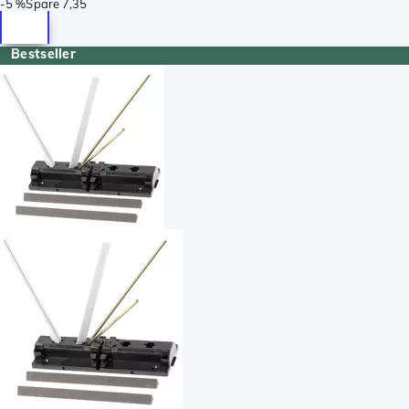
-
5 %
Spare
7,35
Bestseller