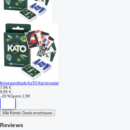
Knivesandtools KaTO Kartenspiel
7,96 €
9,95 €
-
20 %
Spare
1,99
Alle Kombi-Deals anschauen
Reviews