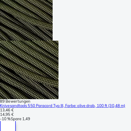
89 Bewertungen
Knivesandtools 550 Paracord Typ III, Farbe: olive drab, 100 ft (30,48 m)
13,46 €
14,95 €
-
10 %
Spare
1,49