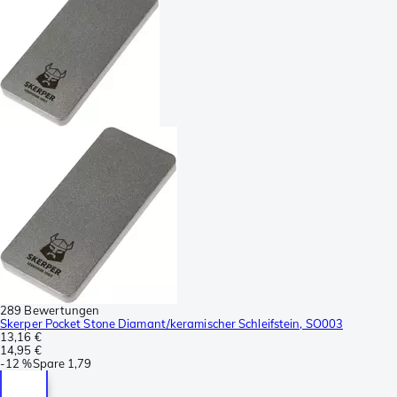
289 Bewertungen
Skerper Pocket Stone Diamant/keramischer Schleifstein, SO003
13,16 €
14,95 €
-
12 %
Spare
1,79