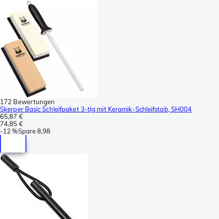
172 Bewertungen
Skerper Basic Schleifpaket 3-tlg mit Keramik-Schleifstab, SH004
65,87 €
74,85 €
-
12 %
Spare
8,98