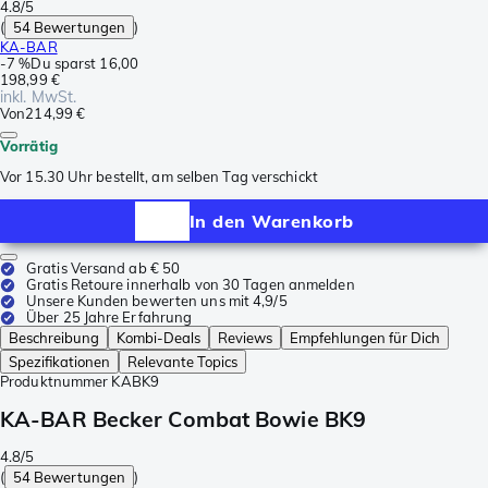
4.8/5
(
54 Bewertungen
)
KA-BAR
-
7 %
Du sparst
16,00
198,99 €
inkl. MwSt.
Von
214,99 €
Vorrätig
Vor 15.30 Uhr bestellt, am selben Tag verschickt
In den Warenkorb
Gratis Versand ab € 50
Gratis Retoure innerhalb von 30 Tagen anmelden
Unsere Kunden bewerten uns mit 4,9/5
Über 25 Jahre Erfahrung
Beschreibung
Kombi-Deals
Reviews
Empfehlungen für Dich
Spezifikationen
Relevante Topics
Produktnummer
KABK9
KA-BAR Becker Combat Bowie BK9
4.8/5
(
54 Bewertungen
)