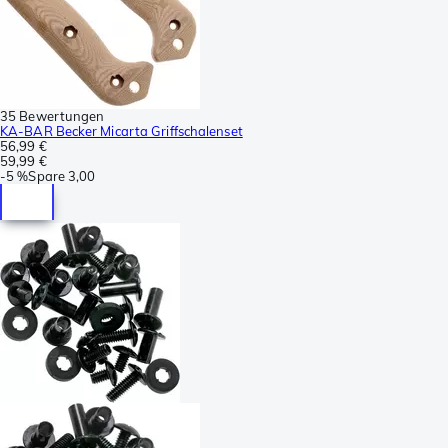
35 Bewertungen
KA-BAR Becker Micarta Griffschalenset
56,99 €
59,99 €
-
5 %
Spare
3,00