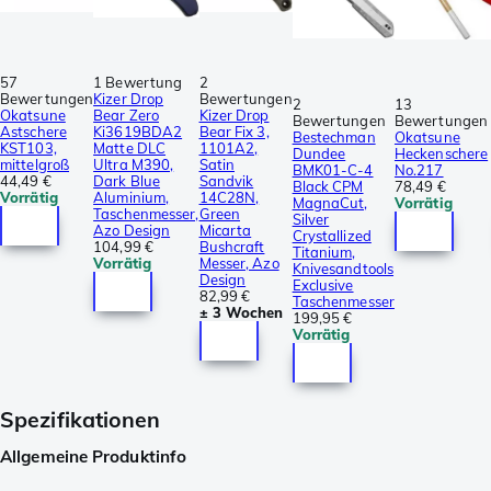
57
1 Bewertung
2
Bewertungen
Kizer Drop
Bewertungen
2
13
Okatsune
Bear Zero
Kizer Drop
Bewertungen
Bewertungen
Astschere
Ki3619BDA2
Bear Fix 3,
Bestechman
Okatsune
KST103,
Matte DLC
1101A2,
Dundee
Heckenschere
mittelgroß
Ultra M390,
Satin
BMK01-C-4
No.217
44,49 €
Dark Blue
Sandvik
Black CPM
78,49 €
Vorrätig
Aluminium,
14C28N,
MagnaCut,
Vorrätig
Taschenmesser,
Green
Silver
Azo Design
Micarta
Crystallized
104,99 €
Bushcraft
Titanium,
Vorrätig
Messer, Azo
Knivesandtools
Design
Exclusive
82,99 €
Taschenmesser
± 3 Wochen
199,95 €
Vorrätig
Spezifikationen
Allgemeine Produktinfo