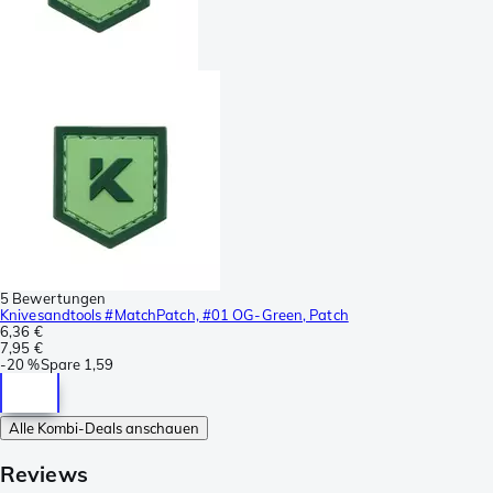
5 Bewertungen
Knivesandtools #MatchPatch, #01 OG-Green, Patch
6,36 €
7,95 €
-
20 %
Spare
1,59
Alle Kombi-Deals anschauen
Reviews