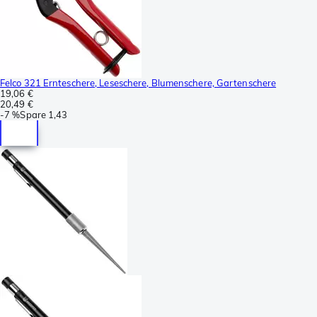
Felco 321 Ernteschere, Leseschere, Blumenschere, Gartenschere
19,06 €
20,49 €
-
7 %
Spare
1,43