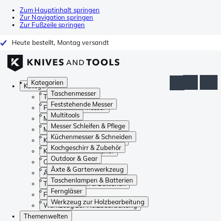
Zum Hauptinhalt springen
Zur Navigation springen
Zur Fußzeile springen
Heute bestellt, Montag versandt
Kategorien
Kategorien
Taschenmesser
Taschenmesser
Feststehende Messer
Feststehende Messer
Multitools
Multitools
Messer Schleifen & Pflege
Messer Schleifen & Pflege
Küchenmesser & Schneiden
Küchenmesser & Schneiden
Kochgeschirr & Zubehör
Kochgeschirr & Zubehör
Outdoor & Gear
Outdoor & Gear
Äxte & Gartenwerkzeug
Äxte & Gartenwerkzeug
Taschenlampen & Batterien
Taschenlampen & Batterien
Ferngläser
Ferngläser
Werkzeug zur Holzbearbeitung
Werkzeug zur Holzbearbeitung
Themenwelten