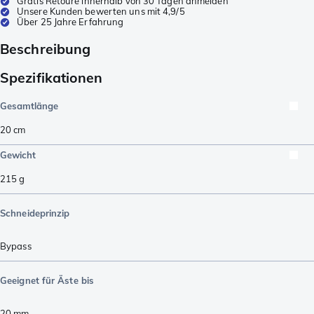
Gratis Retoure innerhalb von 30 Tagen anmelden
Unsere Kunden bewerten uns mit 4,9/5
Über 25 Jahre Erfahrung
Beschreibung
Spezifikationen
Gesamtlänge
20
cm
Gewicht
215
g
Schneideprinzip
Bypass
Geeignet für Äste bis
20
mm