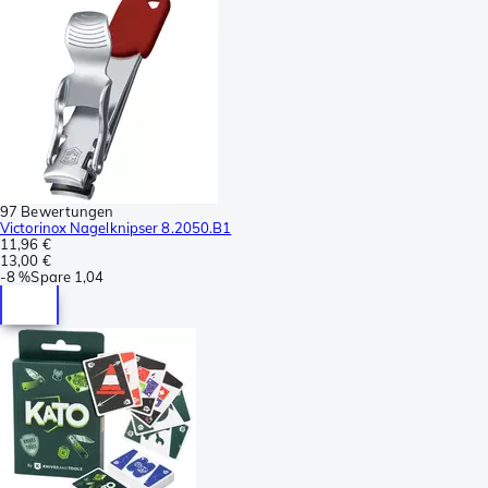
97 Bewertungen
Victorinox Nagelknipser 8.2050.B1
11,96 €
13,00 €
-
8 %
Spare
1,04