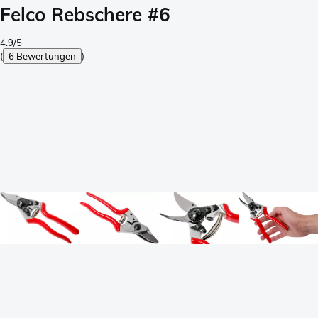
Felco Rebschere #6
4.9/5
(
6 Bewertungen
)