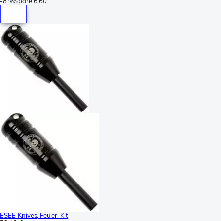
-
8 %
Spare
6,60
ESEE Knives, Feuer-Kit