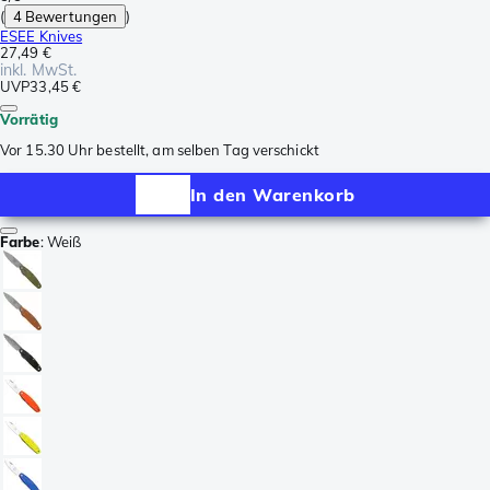
(
4 Bewertungen
)
ESEE Knives
27,49 €
inkl. MwSt.
UVP
33,45 €
Vorrätig
Vor 15.30 Uhr bestellt, am selben Tag verschickt
In den Warenkorb
Farbe
:
Weiß