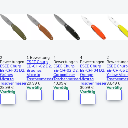
2
1 Bewertung
4
4
2
Bewertungen
ESEE Churp
Bewertungen
Bewertungen
Bewertung
ESEE Churp
EE-CH-02 D2,
ESEE Churp
ESEE Churp
ESEE Churp
EE-CH-01 D2,
Braunes
EE-CH-02 D2,
EE-CH-04 D2,
EE-CH-05 D
Grünes
Micarta
Carbonfaser
Orange
Yellow Mica
Micarta
Taschenmesser
Taschenmesser
Micarta
Taschenmes
Taschenmesser
29,99 €
40,99 €
Taschenmesser
33,49 €
28,99 €
Vorrätig
Vorrätig
30,99 €
Vorrätig
Vorrätig
Vorrätig