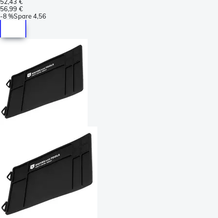
52,43 €
56,99 €
-
8 %
Spare
4,56