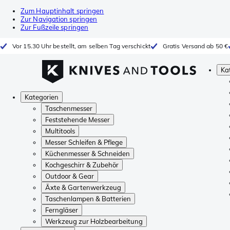
Zum Hauptinhalt springen
Zur Navigation springen
Zur Fußzeile springen
Vor 15.30 Uhr bestellt, am selben Tag verschickt
Gratis Versand ab 50 €
Ka
Kategorien
Taschenmesser
Feststehende Messer
Multitools
Messer Schleifen & Pflege
Küchenmesser & Schneiden
Kochgeschirr & Zubehör
Outdoor & Gear
Äxte & Gartenwerkzeug
Taschenlampen & Batterien
Ferngläser
Werkzeug zur Holzbearbeitung