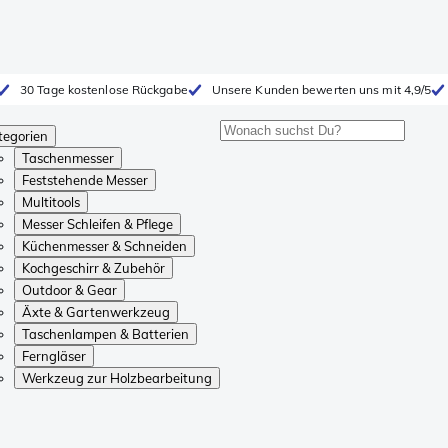
30 Tage kostenlose Rückgabe
Unsere Kunden bewerten uns mit 4,9/5
tegorien
Taschenmesser
Feststehende Messer
Multitools
Messer Schleifen & Pflege
Küchenmesser & Schneiden
Kochgeschirr & Zubehör
Outdoor & Gear
Äxte & Gartenwerkzeug
Taschenlampen & Batterien
Ferngläser
Werkzeug zur Holzbearbeitung