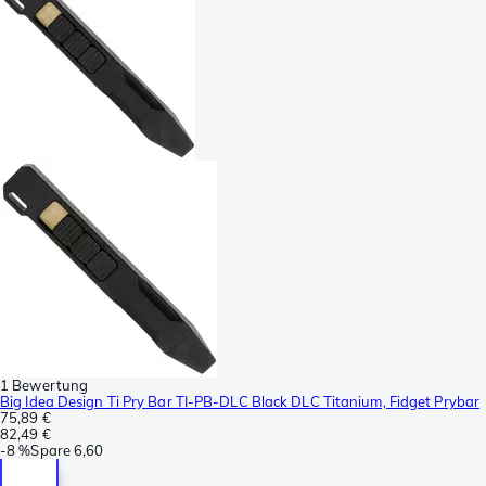
1 Bewertung
Big Idea Design Ti Pry Bar TI-PB-DLC Black DLC Titanium, Fidget Prybar
75,89 €
82,49 €
-
8 %
Spare
6,60