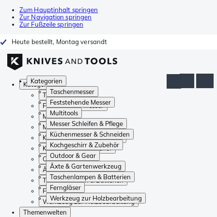
Zum Hauptinhalt springen
Zur Navigation springen
Zur Fußzeile springen
Heute bestellt, Montag versandt
Kategorien
Kategorien
Taschenmesser
Taschenmesser
Feststehende Messer
Feststehende Messer
Multitools
Multitools
Messer Schleifen & Pflege
Messer Schleifen & Pflege
Küchenmesser & Schneiden
Küchenmesser & Schneiden
Kochgeschirr & Zubehör
Kochgeschirr & Zubehör
Outdoor & Gear
Outdoor & Gear
Äxte & Gartenwerkzeug
Äxte & Gartenwerkzeug
Taschenlampen & Batterien
Taschenlampen & Batterien
Ferngläser
Ferngläser
Werkzeug zur Holzbearbeitung
Werkzeug zur Holzbearbeitung
Themenwelten