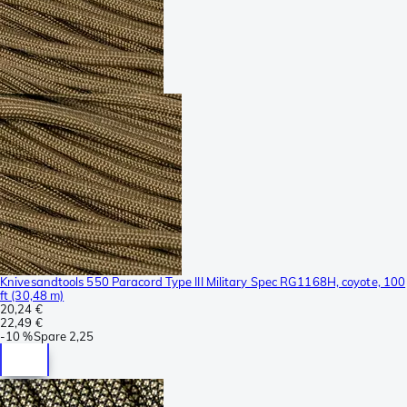
Knivesandtools 550 Paracord Type III Military Spec RG1168H, coyote, 100
ft (30,48 m)
20,24 €
22,49 €
-
10 %
Spare
2,25