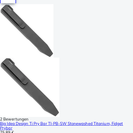
2 Bewertungen
Big Idea Design Ti Pry Bar TI-PB-SW Stonewashed Titanium, Fidget
Prybar
75,89 €