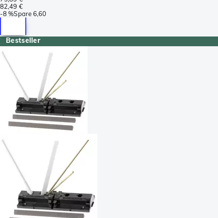
82,49 €
-
8 %
Spare
6,60
Bestseller