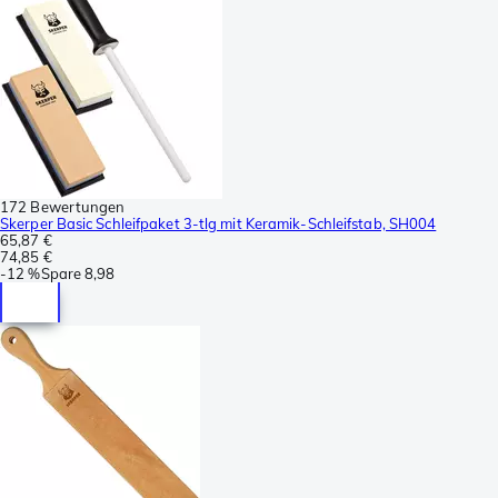
172 Bewertungen
Skerper Basic Schleifpaket 3-tlg mit Keramik-Schleifstab, SH004
65,87 €
74,85 €
-
12 %
Spare
8,98