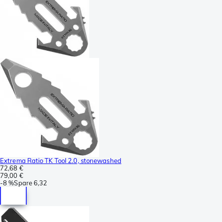
Extrema Ratio TK Tool 2.0, stonewashed
72,68 €
79,00 €
-
8 %
Spare
6,32