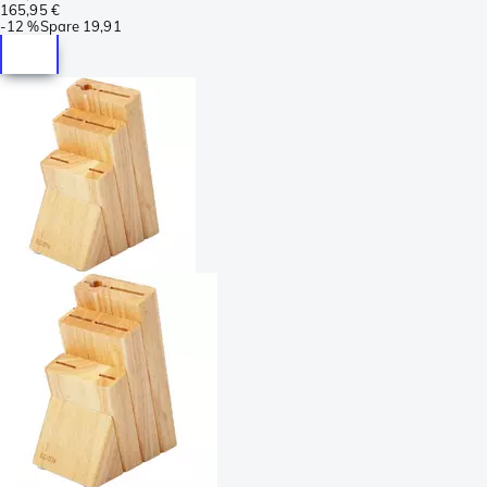
165,95 €
-
12 %
Spare
19,91