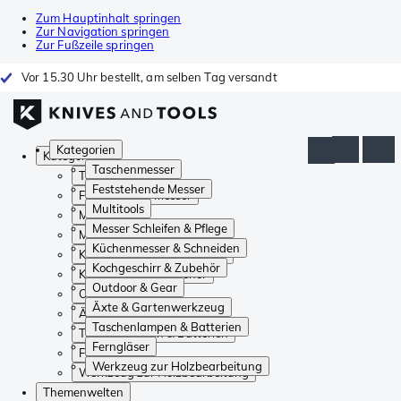
Zum Hauptinhalt springen
Zur Navigation springen
Zur Fußzeile springen
Vor 15.30 Uhr bestellt, am selben Tag versandt
Kategorien
Kategorien
Taschenmesser
Taschenmesser
Feststehende Messer
Feststehende Messer
Multitools
Multitools
Messer Schleifen & Pflege
Messer Schleifen & Pflege
Küchenmesser & Schneiden
Küchenmesser & Schneiden
Kochgeschirr & Zubehör
Kochgeschirr & Zubehör
Outdoor & Gear
Outdoor & Gear
Äxte & Gartenwerkzeug
Äxte & Gartenwerkzeug
Taschenlampen & Batterien
Taschenlampen & Batterien
Ferngläser
Ferngläser
Werkzeug zur Holzbearbeitung
Werkzeug zur Holzbearbeitung
Themenwelten