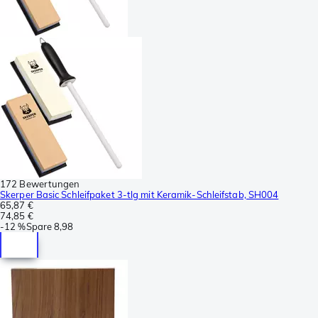
172 Bewertungen
Skerper Basic Schleifpaket 3-tlg mit Keramik-Schleifstab, SH004
65,87 €
74,85 €
-
12 %
Spare
8,98