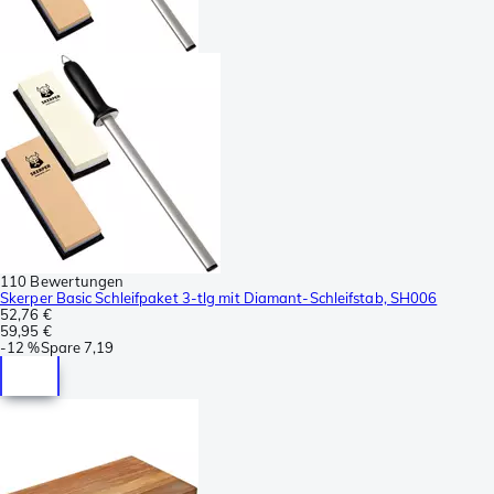
110 Bewertungen
Skerper Basic Schleifpaket 3-tlg mit Diamant-Schleifstab, SH006
52,76 €
59,95 €
-
12 %
Spare
7,19