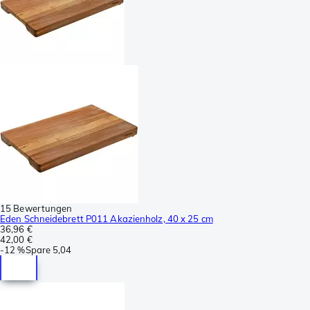
15 Bewertungen
Eden Schneidebrett P011 Akazienholz, 40 x 25 cm
36,96 €
42,00 €
-
12 %
Spare
5,04