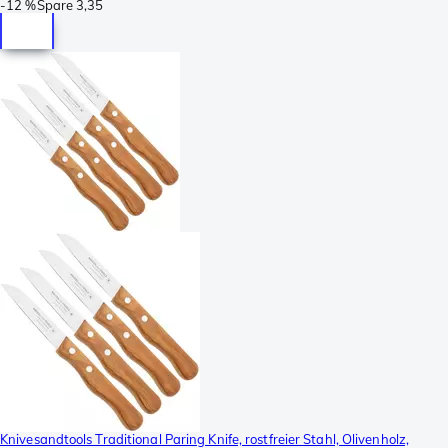
-
12 %
Spare
3,35
Knivesandtools Traditional Paring Knife, rostfreier Stahl, Olivenholz,