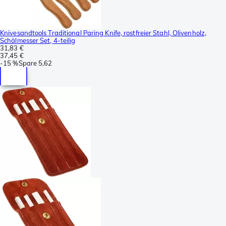
Knivesandtools Traditional Paring Knife, rostfreier Stahl, Olivenholz,
Schälmesser Set, 4-teilig
31,83 €
37,45 €
-
15 %
Spare
5,62