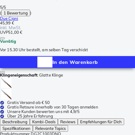
5/5
(
1 Bewertung
)
Due Cigni
45,99 €
inkl. MwSt.
UVP
51,00 €
Vorrätig
Vor 15.30 Uhr bestellt, am selben Tag verschickt
In den Warenkorb
Klingeneigenschaft
:
Glatte Klinge
Gratis Versand ab € 50
Gratis Retoure innerhalb von 30 Tagen anmelden
Unsere Kunden bewerten uns mit 4,9/5
Über 25 Jahre Erfahrung
Beschreibung
Kombi-Deals
Reviews
Empfehlungen für Dich
Spezifikationen
Relevante Topics
Produktnummer
DG2C1003DNO