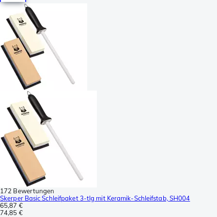
172 Bewertungen
Skerper Basic Schleifpaket 3-tlg mit Keramik-Schleifstab, SH004
65,87 €
74,85 €