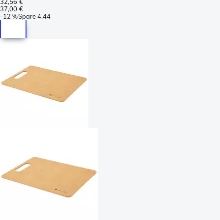
32,56 €
37,00 €
-
12 %
Spare
4,44