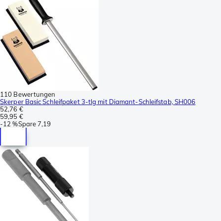
110 Bewertungen
Skerper Basic Schleifpaket 3-tlg mit Diamant-Schleifstab, SH006
52,76 €
59,95 €
-
12 %
Spare
7,19