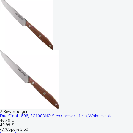
2 Bewertungen
Due Cigni 1896, 2C1003NO Steakmesser 11 cm, Walnussholz
46,49 €
49,99 €
-
7 %
Spare
3,50