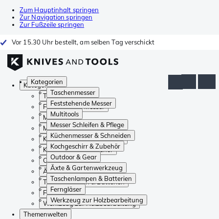
Zum Hauptinhalt springen
Zur Navigation springen
Zur Fußzeile springen
Vor 15.30 Uhr bestellt, am selben Tag verschickt
Kategorien
Kategorien
Taschenmesser
Taschenmesser
Feststehende Messer
Feststehende Messer
Multitools
Multitools
Messer Schleifen & Pflege
Messer Schleifen & Pflege
Küchenmesser & Schneiden
Küchenmesser & Schneiden
Kochgeschirr & Zubehör
Kochgeschirr & Zubehör
Outdoor & Gear
Outdoor & Gear
Äxte & Gartenwerkzeug
Äxte & Gartenwerkzeug
Taschenlampen & Batterien
Taschenlampen & Batterien
Ferngläser
Ferngläser
Werkzeug zur Holzbearbeitung
Werkzeug zur Holzbearbeitung
Themenwelten