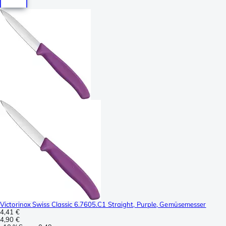
Victorinox Swiss Classic 6.7605.C1 Straight, Purple, Gemüsemesser
4,41 €
4,90 €