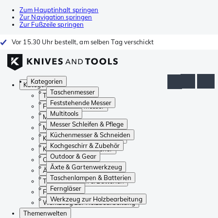
Zum Hauptinhalt springen
Zur Navigation springen
Zur Fußzeile springen
Vor 15.30 Uhr bestellt, am selben Tag verschickt
Kategorien
Kategorien
Taschenmesser
Taschenmesser
Feststehende Messer
Feststehende Messer
Multitools
Multitools
Messer Schleifen & Pflege
Messer Schleifen & Pflege
Küchenmesser & Schneiden
Küchenmesser & Schneiden
Kochgeschirr & Zubehör
Kochgeschirr & Zubehör
Outdoor & Gear
Outdoor & Gear
Äxte & Gartenwerkzeug
Äxte & Gartenwerkzeug
Taschenlampen & Batterien
Taschenlampen & Batterien
Ferngläser
Ferngläser
Werkzeug zur Holzbearbeitung
Werkzeug zur Holzbearbeitung
Themenwelten