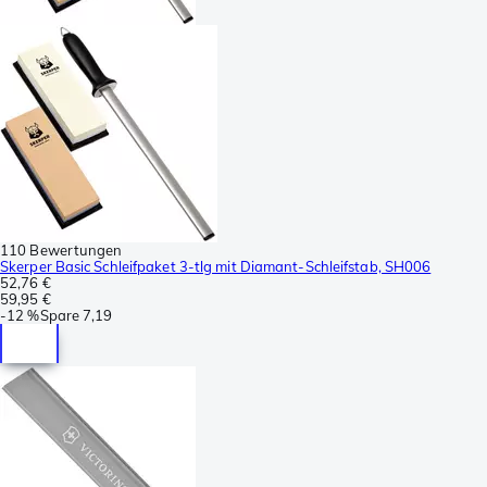
110 Bewertungen
Skerper Basic Schleifpaket 3-tlg mit Diamant-Schleifstab, SH006
52,76 €
59,95 €
-
12 %
Spare
7,19