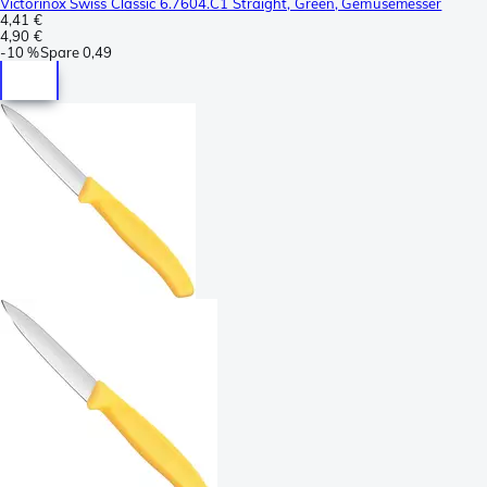
Victorinox Swiss Classic 6.7604.C1 Straight, Green, Gemüsemesser
4,41 €
4,90 €
-
10 %
Spare
0,49