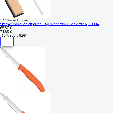
172 Bewertungen
Skerper Basic Schleifpaket 3-tlg mit Keramik-Schleifstab, SH004
65,87 €
74,85 €
-
12 %
Spare
8,98