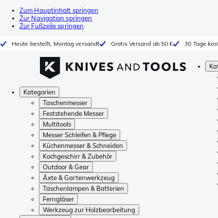
Zum Hauptinhalt springen
Zur Navigation springen
Zur Fußzeile springen
Heute bestellt, Montag versandt
Gratis Versand ab 50 €
30 Tage kos
Ka
Kategorien
Taschenmesser
Feststehende Messer
Multitools
Messer Schleifen & Pflege
Küchenmesser & Schneiden
Kochgeschirr & Zubehör
Outdoor & Gear
Äxte & Gartenwerkzeug
Taschenlampen & Batterien
Ferngläser
Werkzeug zur Holzbearbeitung