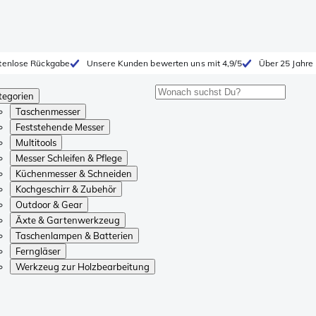
tenlose Rückgabe
Unsere Kunden bewerten uns mit 4,9/5
Über 25 Jahre
tegorien
Taschenmesser
Feststehende Messer
Multitools
Messer Schleifen & Pflege
Küchenmesser & Schneiden
Kochgeschirr & Zubehör
Outdoor & Gear
Äxte & Gartenwerkzeug
Taschenlampen & Batterien
Ferngläser
Werkzeug zur Holzbearbeitung