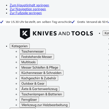
Zum Hauptinhalt springen
Zur Navigation springen
Zur Fußzeile springen
Vor 15.30 Uhr bestellt, am selben Tag verschickt
Gratis Versand ab 50 €
Ka
Kategorien
Taschenmesser
Feststehende Messer
Multitools
Messer Schleifen & Pflege
Küchenmesser & Schneiden
Kochgeschirr & Zubehör
Outdoor & Gear
Äxte & Gartenwerkzeug
Taschenlampen & Batterien
Ferngläser
Werkzeug zur Holzbearbeitung