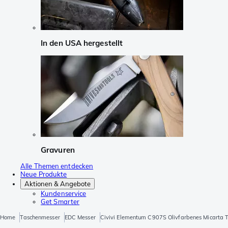
In den USA hergestellt
Gravuren
Alle Themen entdecken
Neue Produkte
Aktionen & Angebote
Kundenservice
Get Smarter
Home
Taschenmesser
EDC Messer
Civivi Elementum C907S Olivfarbenes Micarta 