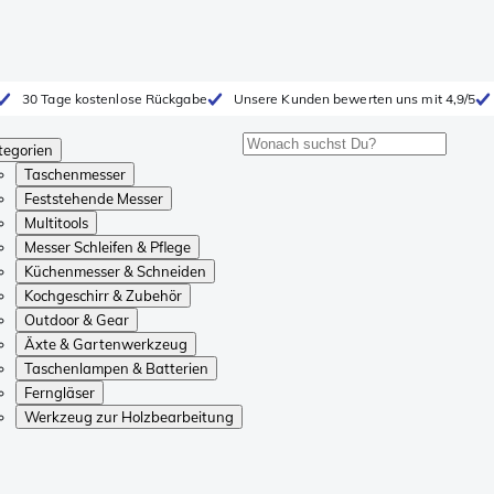
30 Tage kostenlose Rückgabe
Unsere Kunden bewerten uns mit 4,9/5
tegorien
Taschenmesser
Feststehende Messer
Multitools
Messer Schleifen & Pflege
Küchenmesser & Schneiden
Kochgeschirr & Zubehör
Outdoor & Gear
Äxte & Gartenwerkzeug
Taschenlampen & Batterien
Ferngläser
Werkzeug zur Holzbearbeitung