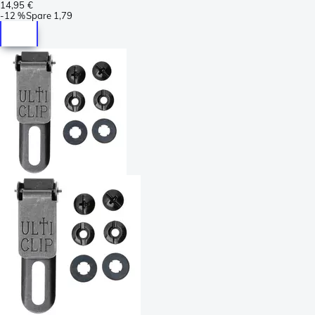
14,95 €
-
12 %
Spare
1,79