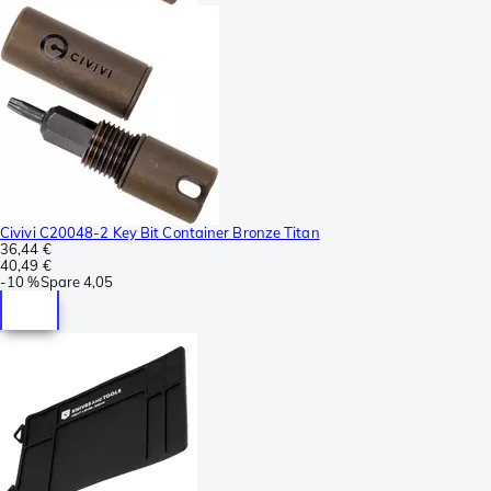
Civivi C20048-2 Key Bit Container Bronze Titan
36,44 €
40,49 €
-
10 %
Spare
4,05