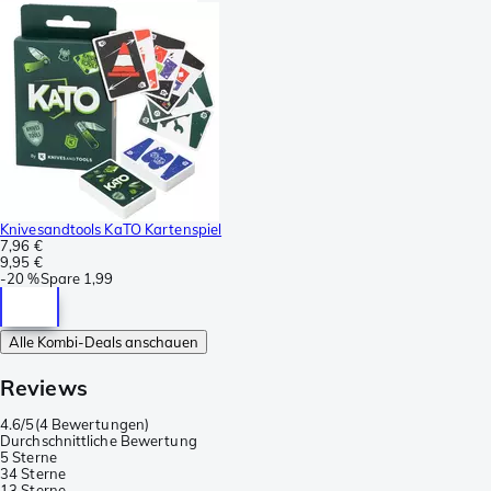
Knivesandtools KaTO Kartenspiel
7,96 €
9,95 €
-
20 %
Spare
1,99
Alle Kombi-Deals anschauen
Reviews
4.6/5
(
4 Bewertungen
)
Durchschnittliche Bewertung
5 Sterne
3
4 Sterne
1
3 Sterne