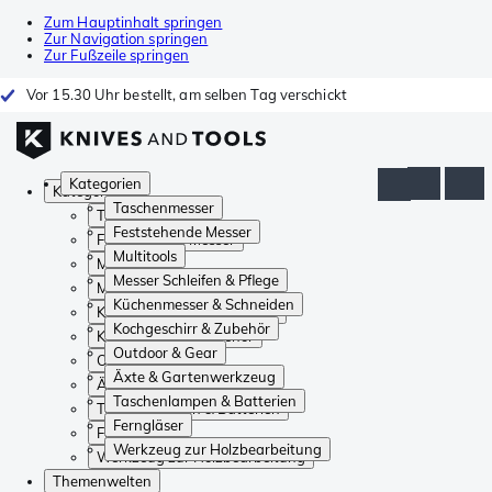
Zum Hauptinhalt springen
Zur Navigation springen
Zur Fußzeile springen
Vor 15.30 Uhr bestellt, am selben Tag verschickt
Kategorien
Kategorien
Taschenmesser
Taschenmesser
Feststehende Messer
Feststehende Messer
Multitools
Multitools
Messer Schleifen & Pflege
Messer Schleifen & Pflege
Küchenmesser & Schneiden
Küchenmesser & Schneiden
Kochgeschirr & Zubehör
Kochgeschirr & Zubehör
Outdoor & Gear
Outdoor & Gear
Äxte & Gartenwerkzeug
Äxte & Gartenwerkzeug
Taschenlampen & Batterien
Taschenlampen & Batterien
Ferngläser
Ferngläser
Werkzeug zur Holzbearbeitung
Werkzeug zur Holzbearbeitung
Themenwelten