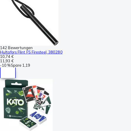
142 Bewertungen
Hultafors Flint FS Firesteel, 380280
10,74 €
11,93 €
-
10 %
Spare
1,19