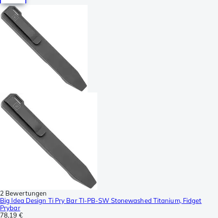
2 Bewertungen
Big Idea Design Ti Pry Bar TI-PB-SW Stonewashed Titanium, Fidget
Prybar
78,19 €