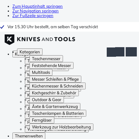
Zum Hauptinhalt springen
Zur Navigation springen
Zur Fußzeile springen
Vor 15.30 Uhr bestellt, am selben Tag verschickt
Kategorien
Kategorien
Taschenmesser
Taschenmesser
Feststehende Messer
Feststehende Messer
Multitools
Multitools
Messer Schleifen & Pflege
Messer Schleifen & Pflege
Küchenmesser & Schneiden
Küchenmesser & Schneiden
Kochgeschirr & Zubehör
Kochgeschirr & Zubehör
Outdoor & Gear
Outdoor & Gear
Äxte & Gartenwerkzeug
Äxte & Gartenwerkzeug
Taschenlampen & Batterien
Taschenlampen & Batterien
Ferngläser
Ferngläser
Werkzeug zur Holzbearbeitung
Werkzeug zur Holzbearbeitung
Themenwelten