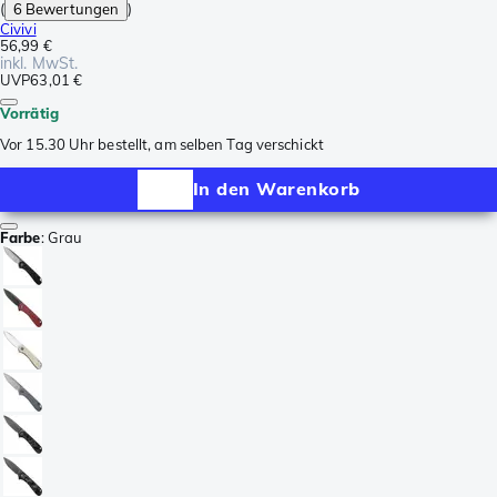
(
6 Bewertungen
)
Civivi
56,99 €
inkl. MwSt.
UVP
63,01 €
Vorrätig
Vor 15.30 Uhr bestellt, am selben Tag verschickt
In den Warenkorb
Farbe
:
Grau