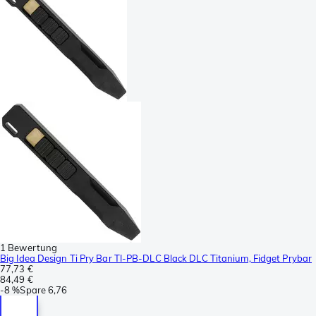
1 Bewertung
Big Idea Design Ti Pry Bar TI-PB-DLC Black DLC Titanium, Fidget Prybar
77,73 €
84,49 €
-
8 %
Spare
6,76