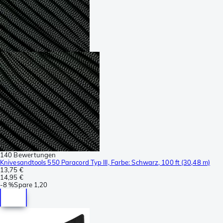
140 Bewertungen
Knivesandtools 550 Paracord Typ III, Farbe: Schwarz, 100 ft (30,48 m)
13,75 €
14,95 €
-
8 %
Spare
1,20