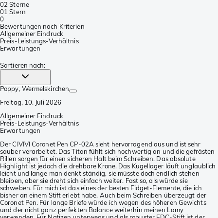
0
2 Sterne
0
1 Stern
0
Bewertungen nach Kriterien
Allgemeiner Eindruck
Preis-Leistungs-Verhältnis
Erwartungen
Sortieren nach
:
Poppy
, Wermelskirchen
Freitag, 10. Juli 2026
Allgemeiner Eindruck
Preis-Leistungs-Verhältnis
Erwartungen
Der CIVIVI Coronet Pen CP-02A sieht hervorragend aus und ist sehr
sauber verarbeitet. Das Titan fühlt sich hochwertig an und die gefrästen
Rillen sorgen für einen sicheren Halt beim Schreiben. Das absolute
Highlight ist jedoch die drehbare Krone. Das Kugellager läuft unglaublich
leicht und lange man denkt ständig, sie müsste doch endlich stehen
bleiben, aber sie dreht sich einfach weiter. Fast so, als würde sie
schweben. Für mich ist das eines der besten Fidget-Elemente, die ich
bisher an einem Stift erlebt habe. Auch beim Schreiben überzeugt der
Coronet Pen. Für lange Briefe würde ich wegen des höheren Gewichts
und der nicht ganz perfekten Balance weiterhin meinen Lamy
verwenden. Für Notizen unterwegs und als robuster EDC-Stift ist der