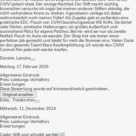
CIVIVI jedoch ideal. Der einzige Nachteil: Der Stift macht süchtig.
Inzwischen versuche ich sogar bei meinen anderen Stiften ständig, die
nicht vorhandene Krone zu drehen. Irgendwann zerlege ich dabei
wahrscheinlich noch meinen Füller! Als Zugabe gab es außerdem eine
praktische EDC-Pouch von CIVIVI beziehungsweise WE Knife. Sie bietet
viele Fächer, elastische Halterungen, ein großes Außenfach und
ausreichend Platz für eigene Patches. Bei mir wird sie nun als zweite
Notfall-Pouch im Auto verwendet. Der Shop hat wie immer einen
perfekten Job gemacht und bleibt für mich die Nummer eins. Vielen Dank
an das gesamte Team! Klare Kaufempfehlung, ich würde den CIVIVI
Coronet Pen jederzeit wieder kaufen.
Daniele
, Lainate
Montag, 17. Februar 2025
Allgemeiner Eindruck
Preis-Leistungs-Verhältnis
Erwartungen
Diese Bewertung wurde auf knivesandtools.it geschrieben,
Original ansehen
Eddy
, Traiskirchen
Mittwoch, 11. Dezember 2024
Allgemeiner Eindruck
Preis-Leistungs-Verhältnis
Erwartungen
Cooler Stift und schreibt perfekt 👍🏻