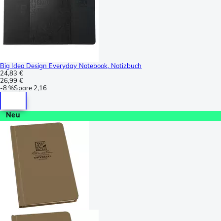
Big Idea Design Everyday Notebook, Notizbuch
24,83 €
26,99 €
-
8 %
Spare
2,16
Neu