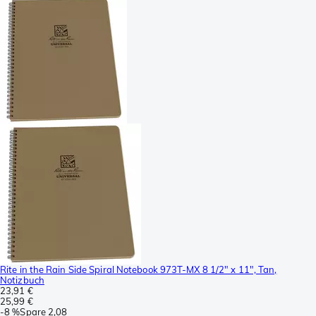
Rite in the Rain Side Spiral Notebook 973T-MX 8 1/2" x 11", Tan,
Notizbuch
23,91 €
25,99 €
-
8 %
Spare
2,08