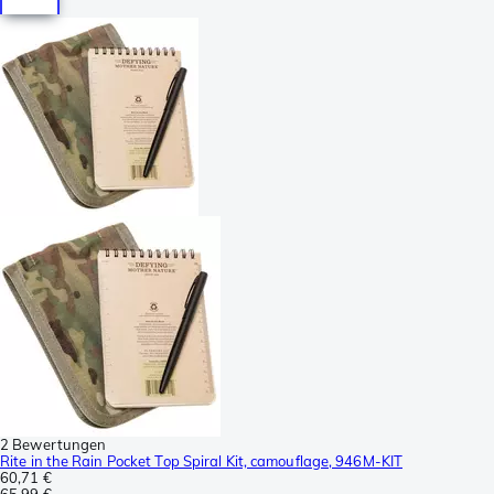
2 Bewertungen
Rite in the Rain Pocket Top Spiral Kit, camouflage, 946M-KIT
60,71 €
65,99 €