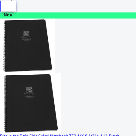
Neu
Rite in the Rain Side Spiral Notebook 773-MX 8 1/2" x 11", Black,