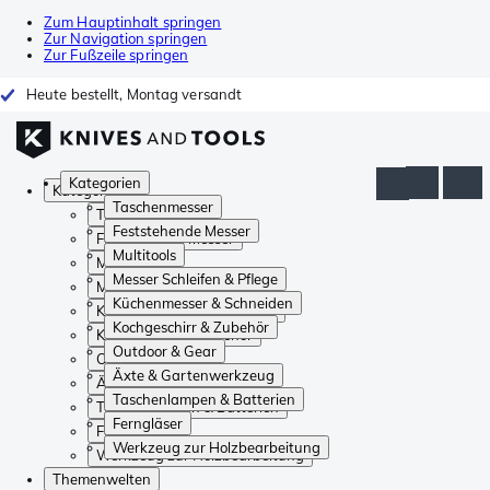
Zum Hauptinhalt springen
Zur Navigation springen
Zur Fußzeile springen
Heute bestellt, Montag versandt
Kategorien
Kategorien
Taschenmesser
Taschenmesser
Feststehende Messer
Feststehende Messer
Multitools
Multitools
Messer Schleifen & Pflege
Messer Schleifen & Pflege
Küchenmesser & Schneiden
Küchenmesser & Schneiden
Kochgeschirr & Zubehör
Kochgeschirr & Zubehör
Outdoor & Gear
Outdoor & Gear
Äxte & Gartenwerkzeug
Äxte & Gartenwerkzeug
Taschenlampen & Batterien
Taschenlampen & Batterien
Ferngläser
Ferngläser
Werkzeug zur Holzbearbeitung
Werkzeug zur Holzbearbeitung
Themenwelten