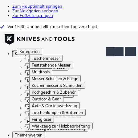
Zum Hauptinhalt springen
Zur Navigation springen
Zur Fußzeile springen
Vor 15.30 Uhr bestellt, am selben Tag verschickt
Kategorien
Kategorien
Taschenmesser
Taschenmesser
Feststehende Messer
Feststehende Messer
Multitools
Multitools
Messer Schleifen & Pflege
Messer Schleifen & Pflege
Küchenmesser & Schneiden
Küchenmesser & Schneiden
Kochgeschirr & Zubehör
Kochgeschirr & Zubehör
Outdoor & Gear
Outdoor & Gear
Äxte & Gartenwerkzeug
Äxte & Gartenwerkzeug
Taschenlampen & Batterien
Taschenlampen & Batterien
Ferngläser
Ferngläser
Werkzeug zur Holzbearbeitung
Werkzeug zur Holzbearbeitung
Themenwelten