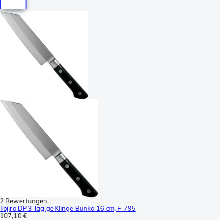
2 Bewertungen
Tojiro DP 3-lagige Klinge Bunka 16 cm, F-795
107,10 €