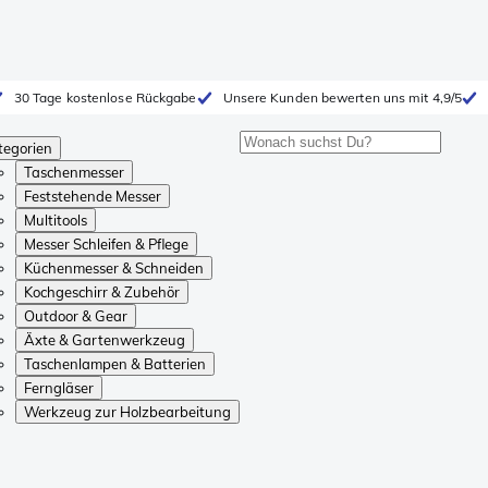
30 Tage kostenlose Rückgabe
Unsere Kunden bewerten uns mit 4,9/5
tegorien
Taschenmesser
Feststehende Messer
Multitools
Messer Schleifen & Pflege
Küchenmesser & Schneiden
Kochgeschirr & Zubehör
Outdoor & Gear
Äxte & Gartenwerkzeug
Taschenlampen & Batterien
Ferngläser
Werkzeug zur Holzbearbeitung