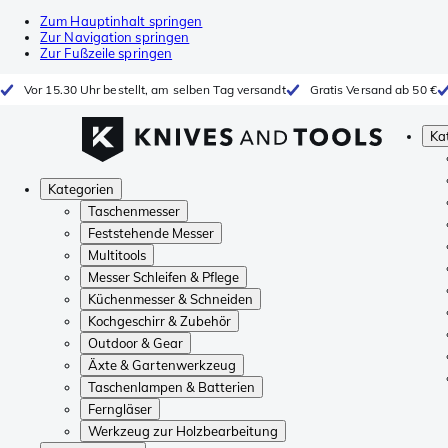
Zum Hauptinhalt springen
Zur Navigation springen
Zur Fußzeile springen
Vor 15.30 Uhr bestellt, am selben Tag versandt
Gratis Versand ab 50 €
Ka
Kategorien
Taschenmesser
Feststehende Messer
Multitools
Messer Schleifen & Pflege
Küchenmesser & Schneiden
Kochgeschirr & Zubehör
Outdoor & Gear
Äxte & Gartenwerkzeug
Taschenlampen & Batterien
Ferngläser
Werkzeug zur Holzbearbeitung