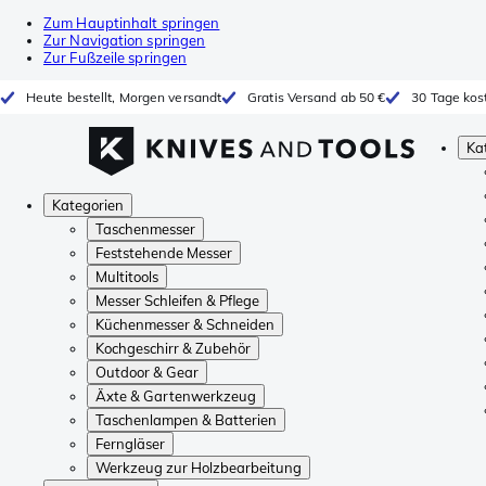
Zum Hauptinhalt springen
Zur Navigation springen
Zur Fußzeile springen
Heute bestellt, Morgen versandt
Gratis Versand ab 50 €
30 Tage kos
Ka
Kategorien
Taschenmesser
Feststehende Messer
Multitools
Messer Schleifen & Pflege
Küchenmesser & Schneiden
Kochgeschirr & Zubehör
Outdoor & Gear
Äxte & Gartenwerkzeug
Taschenlampen & Batterien
Ferngläser
Werkzeug zur Holzbearbeitung