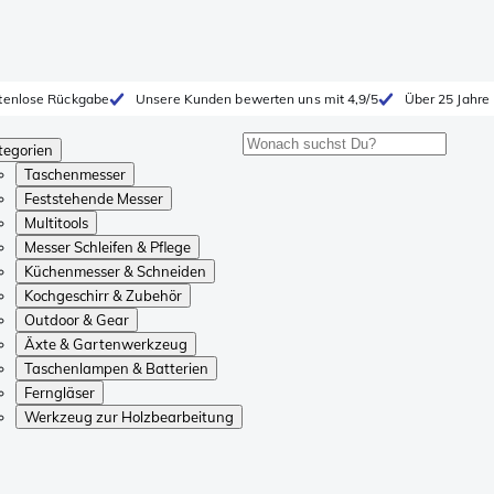
tenlose Rückgabe
Unsere Kunden bewerten uns mit 4,9/5
Über 25 Jahre
tegorien
Taschenmesser
Feststehende Messer
Multitools
Messer Schleifen & Pflege
Küchenmesser & Schneiden
Kochgeschirr & Zubehör
Outdoor & Gear
Äxte & Gartenwerkzeug
Taschenlampen & Batterien
Ferngläser
Werkzeug zur Holzbearbeitung