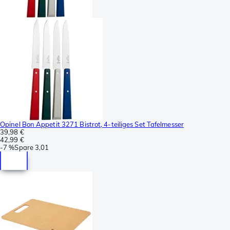
Opinel Bon Appetit 3271 Bistrot, 4-teiliges Set Tafelmesser
39,98 €
42,99 €
-
7 %
Spare
3,01