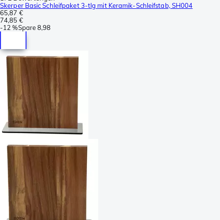
Skerper Basic Schleifpaket 3-tlg mit Keramik-Schleifstab, SH004
65,87 €
74,85 €
-
12 %
Spare
8,98