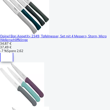
Opinel Bon Appetit+ 2349, Tafelmesser, Set mit 4 Messern, Storm, Micro
Wellenschliffklinge
34,87 €
37,49 €
-
7 %
Spare
2,62