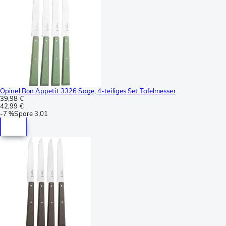
Opinel Bon Appetit 3326 Sage, 4-teiliges Set Tafelmesser
39,98 €
42,99 €
-
7 %
Spare
3,01