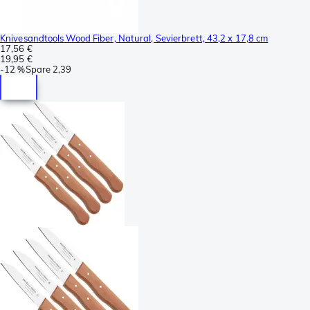
Knivesandtools Wood Fiber, Natural, Sevierbrett, 43,2 x 17,8 cm
17,56 €
19,95 €
-
12 %
Spare
2,39