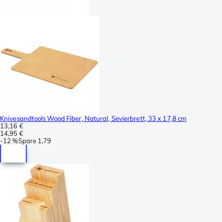
Knivesandtools Wood Fiber, Natural, Sevierbrett, 33 x 17,8 cm
13,16 €
14,95 €
-
12 %
Spare
1,79