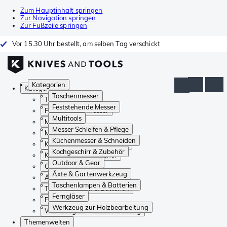
Zum Hauptinhalt springen
Zur Navigation springen
Zur Fußzeile springen
Vor 15.30 Uhr bestellt, am selben Tag verschickt
Kategorien
Kategorien
Taschenmesser
Taschenmesser
Feststehende Messer
Feststehende Messer
Multitools
Multitools
Messer Schleifen & Pflege
Messer Schleifen & Pflege
Küchenmesser & Schneiden
Küchenmesser & Schneiden
Kochgeschirr & Zubehör
Kochgeschirr & Zubehör
Outdoor & Gear
Outdoor & Gear
Äxte & Gartenwerkzeug
Äxte & Gartenwerkzeug
Taschenlampen & Batterien
Taschenlampen & Batterien
Ferngläser
Ferngläser
Werkzeug zur Holzbearbeitung
Werkzeug zur Holzbearbeitung
Themenwelten