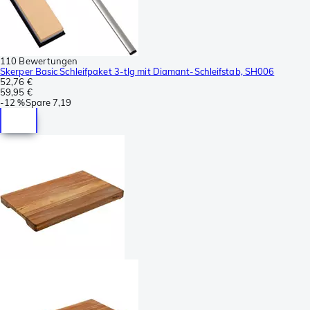
110 Bewertungen
Skerper Basic Schleifpaket 3-tlg mit Diamant-Schleifstab, SH006
52,76 €
59,95 €
-
12 %
Spare
7,19