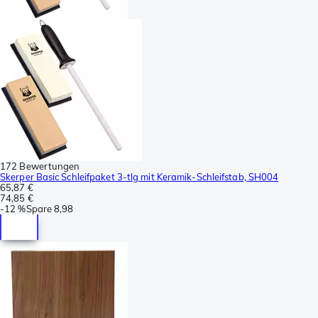
172 Bewertungen
Skerper Basic Schleifpaket 3-tlg mit Keramik-Schleifstab, SH004
65,87 €
74,85 €
-
12 %
Spare
8,98