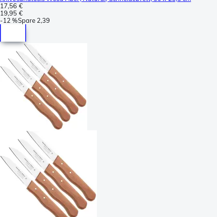
17,56 €
19,95 €
-
12 %
Spare
2,39