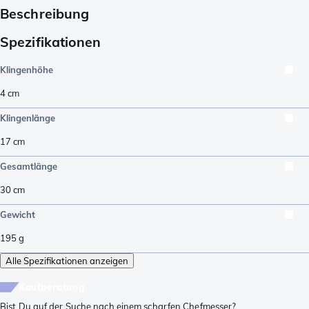
Beschreibung
Spezifikationen
Klingenhöhe
4
cm
Klingenlänge
17
cm
Gesamtlänge
30
cm
Gewicht
195
g
Alle Spezifikationen anzeigen
Kaufberatung
Bist Du auf der Suche nach einem scharfen Chefmesser?