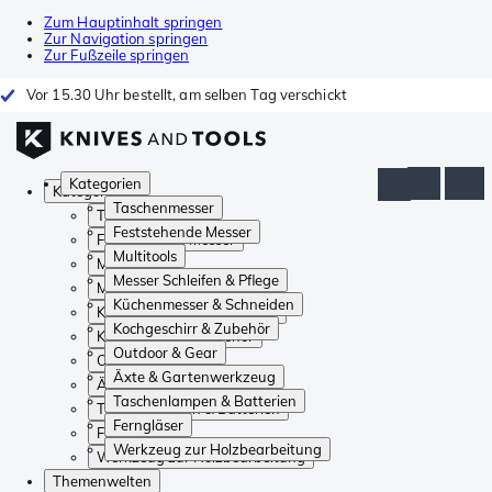
Zum Hauptinhalt springen
Zur Navigation springen
Zur Fußzeile springen
Vor 15.30 Uhr bestellt, am selben Tag verschickt
Kategorien
Kategorien
Taschenmesser
Taschenmesser
Feststehende Messer
Feststehende Messer
Multitools
Multitools
Messer Schleifen & Pflege
Messer Schleifen & Pflege
Küchenmesser & Schneiden
Küchenmesser & Schneiden
Kochgeschirr & Zubehör
Kochgeschirr & Zubehör
Outdoor & Gear
Outdoor & Gear
Äxte & Gartenwerkzeug
Äxte & Gartenwerkzeug
Taschenlampen & Batterien
Taschenlampen & Batterien
Ferngläser
Ferngläser
Werkzeug zur Holzbearbeitung
Werkzeug zur Holzbearbeitung
Themenwelten