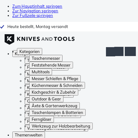
Zum Hauptinhalt springen
Zur Navigation springen
Zur Fußzeile springen
Heute bestellt, Montag versandt
Kategorien
Kategorien
Taschenmesser
Taschenmesser
Feststehende Messer
Feststehende Messer
Multitools
Multitools
Messer Schleifen & Pflege
Messer Schleifen & Pflege
Küchenmesser & Schneiden
Küchenmesser & Schneiden
Kochgeschirr & Zubehör
Kochgeschirr & Zubehör
Outdoor & Gear
Outdoor & Gear
Äxte & Gartenwerkzeug
Äxte & Gartenwerkzeug
Taschenlampen & Batterien
Taschenlampen & Batterien
Ferngläser
Ferngläser
Werkzeug zur Holzbearbeitung
Werkzeug zur Holzbearbeitung
Themenwelten