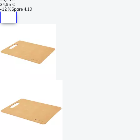
34,95 €
-
12 %
Spare
4,19