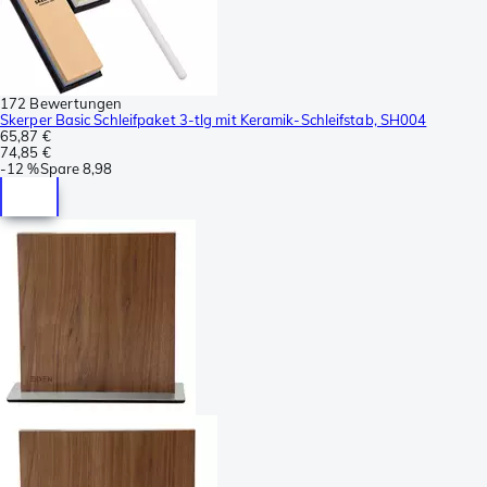
172 Bewertungen
Skerper Basic Schleifpaket 3-tlg mit Keramik-Schleifstab, SH004
65,87 €
74,85 €
-
12 %
Spare
8,98