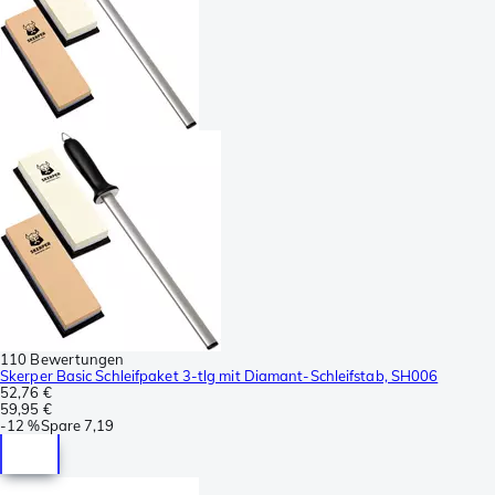
110 Bewertungen
Skerper Basic Schleifpaket 3-tlg mit Diamant-Schleifstab, SH006
52,76 €
59,95 €
-
12 %
Spare
7,19