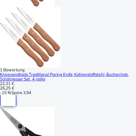
1 Bewertung
Knivesandtools Traditional Paring Knife, Kohlenstoffstahl, Buchenholz,
Schälmesser Set, 4-teilig
22,31 €
26,25 €
-
15 %
Spare
3,94