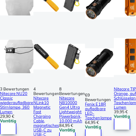
3 Bewertungen
4
8
Nitecore TIP
Nitecore NU20
Bewertungen
Bewertungen
Orange, au
69
Classic
Nitecore
Nitecore
Schlüssela
Bewertungen
wiederaufladbare
NLink10
NB10000
Taschenlam
Fenix E18R
Stirnlampe, 360
Magnetic
Gen4 Ultra
Lumen
aufladbare
Lumen
Fast
Lightweight
39,95 €
LED-
29,90 €
Charging
Powerbank,
Vorrätig
Taschenlampe
Vorrätig
Cable,
10.000 mAh
64,95 €
magnetisches
84,95 €
Vorrätig
USB-C zu
Vorrätig
USB-C