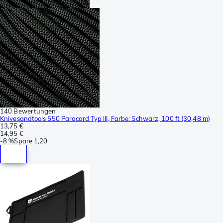
140 Bewertungen
Knivesandtools 550 Paracord Typ III, Farbe: Schwarz, 100 ft (30,48 m)
13,75 €
14,95 €
-
8 %
Spare
1,20