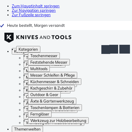
Zum Hauptinhalt springen
Zur Navigation springen
Zur Fußzeile springen
Heute bestellt, Morgen versandt
Kategorien
Kategorien
Taschenmesser
Taschenmesser
Feststehende Messer
Feststehende Messer
Multitools
Multitools
Messer Schleifen & Pflege
Messer Schleifen & Pflege
Küchenmesser & Schneiden
Küchenmesser & Schneiden
Kochgeschirr & Zubehör
Kochgeschirr & Zubehör
Outdoor & Gear
Outdoor & Gear
Äxte & Gartenwerkzeug
Äxte & Gartenwerkzeug
Taschenlampen & Batterien
Taschenlampen & Batterien
Ferngläser
Ferngläser
Werkzeug zur Holzbearbeitung
Werkzeug zur Holzbearbeitung
Themenwelten