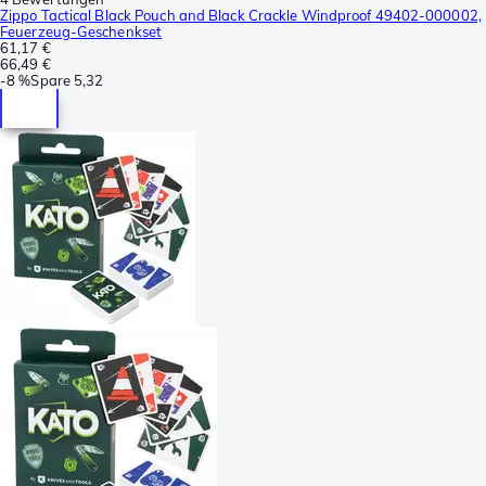
Zippo Tactical Black Pouch and Black Crackle Windproof 49402-000002,
Feuerzeug-Geschenkset
61,17 €
66,49 €
-
8 %
Spare
5,32