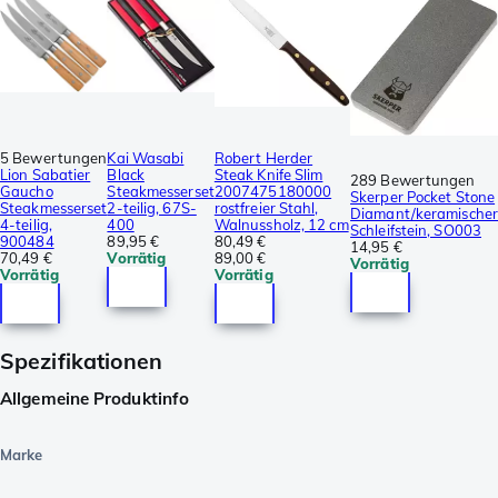
5 Bewertungen
Kai Wasabi
Robert Herder
Lion Sabatier
Black
Steak Knife Slim
289 Bewertungen
Gaucho
Steakmesserset
2007475180000
Skerper Pocket Stone
Steakmesserset
2-teilig, 67S-
rostfreier Stahl,
Diamant/keramischer
4-teilig,
400
Walnussholz, 12 cm
Schleifstein, SO003
900484
89,95 €
80,49 €
14,95 €
70,49 €
Vorrätig
89,00 €
Vorrätig
Vorrätig
Vorrätig
Spezifikationen
Allgemeine Produktinfo
Marke