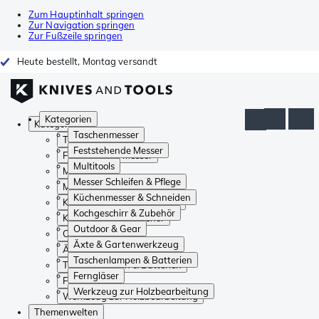
Zum Hauptinhalt springen
Zur Navigation springen
Zur Fußzeile springen
Heute bestellt, Montag versandt
Kategorien
Kategorien
Taschenmesser
Taschenmesser
Feststehende Messer
Feststehende Messer
Multitools
Multitools
Messer Schleifen & Pflege
Messer Schleifen & Pflege
Küchenmesser & Schneiden
Küchenmesser & Schneiden
Kochgeschirr & Zubehör
Kochgeschirr & Zubehör
Outdoor & Gear
Outdoor & Gear
Äxte & Gartenwerkzeug
Äxte & Gartenwerkzeug
Taschenlampen & Batterien
Taschenlampen & Batterien
Ferngläser
Ferngläser
Werkzeug zur Holzbearbeitung
Werkzeug zur Holzbearbeitung
Themenwelten