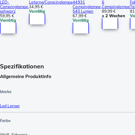
LED-
Laterne/Campinglampe
44931
6
Fo
Campinglampe,
34,95 €
Campinglampe,
Campinglampe
Ta
schwarz
Vorrätig
540 Lumen
89,99 €
81
59,95 €
67,99 €
± 2 Wochen
Vo
Vorrätig
Vorrätig
Spezifikationen
Allgemeine Produktinfo
Marke
Led Lenser
Farbe
Weiß
,
Schwarz