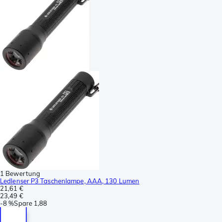
1 Bewertung
Ledlenser P3 Taschenlampe, AAA, 130 Lumen
21,61 €
23,49 €
-
8 %
Spare
1,88