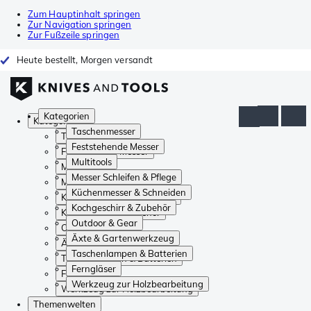
Zum Hauptinhalt springen
Zur Navigation springen
Zur Fußzeile springen
Heute bestellt, Morgen versandt
Kategorien
Kategorien
Taschenmesser
Taschenmesser
Feststehende Messer
Feststehende Messer
Multitools
Multitools
Messer Schleifen & Pflege
Messer Schleifen & Pflege
Küchenmesser & Schneiden
Küchenmesser & Schneiden
Kochgeschirr & Zubehör
Kochgeschirr & Zubehör
Outdoor & Gear
Outdoor & Gear
Äxte & Gartenwerkzeug
Äxte & Gartenwerkzeug
Taschenlampen & Batterien
Taschenlampen & Batterien
Ferngläser
Ferngläser
Werkzeug zur Holzbearbeitung
Werkzeug zur Holzbearbeitung
Themenwelten