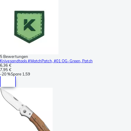
5 Bewertungen
Knivesandtools #MatchPatch, #01 OG-Green, Patch
6,36 €
7,95 €
-
20 %
Spare
1,59