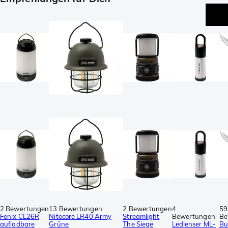
2 Bewertungen
13 Bewertungen
2 Bewertungen
4
59
Fenix CL26R
Nitecore LR40 Army
Streamlight
Bewertungen
Be
aufladbare
Grüne
The Siege
Ledlenser ML-
Bu