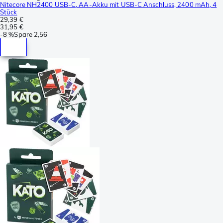
Nitecore NH2400 USB-C, AA-Akku mit USB-C Anschluss, 2400 mAh, 4
Stück
29,39 €
31,95 €
-
8 %
Spare
2,56