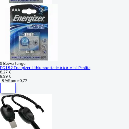
9 Bewertungen
EG L92 Energizer Lithiumbatterie AAA Mini-Penlite
8,27 €
8,99 €
-
8 %
Spare
0,72