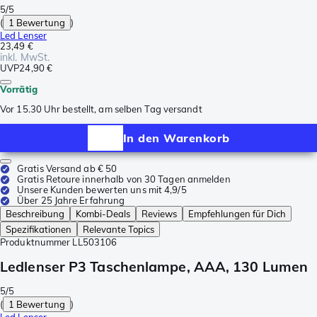
5/5
(
1 Bewertung
)
Led Lenser
23,49 €
inkl. MwSt.
UVP
24,90 €
Vorrätig
Vor 15.30 Uhr bestellt, am selben Tag versandt
In den Warenkorb
Gratis Versand ab € 50
Gratis Retoure innerhalb von 30 Tagen anmelden
Unsere Kunden bewerten uns mit 4,9/5
Über 25 Jahre Erfahrung
Beschreibung
Kombi-Deals
Reviews
Empfehlungen für Dich
Spezifikationen
Relevante Topics
Produktnummer
LL503106
Ledlenser P3 Taschenlampe, AAA, 130 Lumen
5/5
(
1 Bewertung
)
Led Lenser