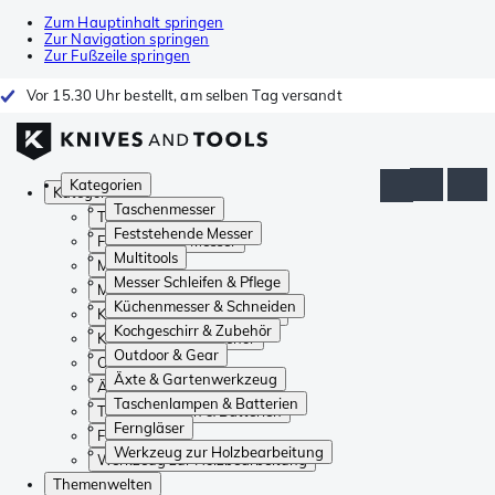
Zum Hauptinhalt springen
Zur Navigation springen
Zur Fußzeile springen
Vor 15.30 Uhr bestellt, am selben Tag versandt
Kategorien
Kategorien
Taschenmesser
Taschenmesser
Feststehende Messer
Feststehende Messer
Multitools
Multitools
Messer Schleifen & Pflege
Messer Schleifen & Pflege
Küchenmesser & Schneiden
Küchenmesser & Schneiden
Kochgeschirr & Zubehör
Kochgeschirr & Zubehör
Outdoor & Gear
Outdoor & Gear
Äxte & Gartenwerkzeug
Äxte & Gartenwerkzeug
Taschenlampen & Batterien
Taschenlampen & Batterien
Ferngläser
Ferngläser
Werkzeug zur Holzbearbeitung
Werkzeug zur Holzbearbeitung
Themenwelten