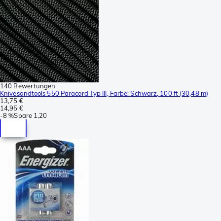
140 Bewertungen
Knivesandtools 550 Paracord Typ III, Farbe: Schwarz, 100 ft (30,48 m)
13,75 €
14,95 €
-
8 %
Spare
1,20