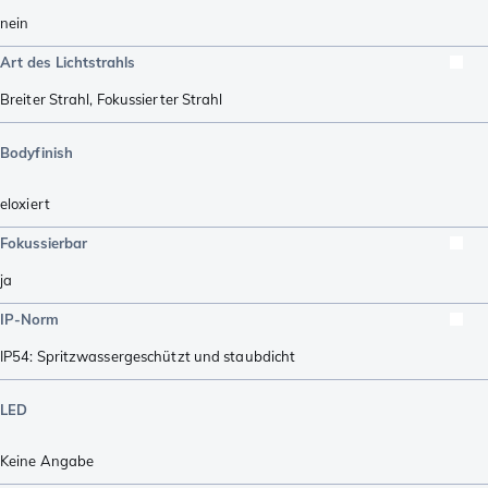
nein
Art des Lichtstrahls
Breiter Strahl
,
Fokussierter Strahl
Bodyfinish
eloxiert
Fokussierbar
ja
IP-Norm
IP54: Spritzwassergeschützt und staubdicht
LED
Keine Angabe