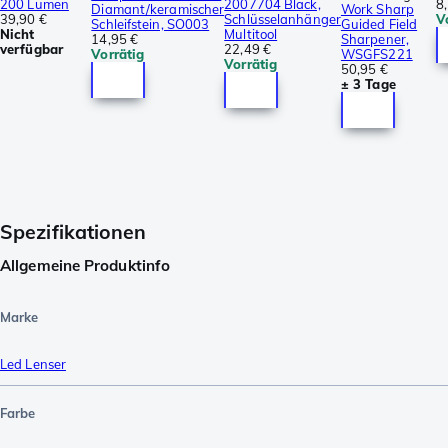
200 Lumen
2007704 Black,
8
Diamant/keramischer
Work Sharp
39,90 €
Schlüsselanhänger
V
Schleifstein, SO003
Guided Field
Nicht
Multitool
14,95 €
Sharpener,
verfügbar
22,49 €
Vorrätig
WSGFS221
Vorrätig
50,95 €
± 3 Tage
Spezifikationen
Allgemeine Produktinfo
Marke
Led Lenser
Farbe