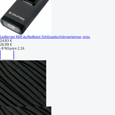
Ledlenser K6R aufladbare Schlüsselanhängerlampe, grau
24,83 €
26,99 €
-
8 %
Spare
2,16