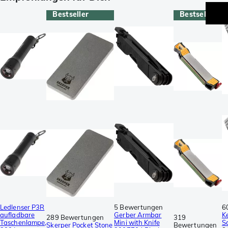
Bestseller
Bestseller
Ledlenser P3R
5 Bewertungen
6
aufladbare
Gerber Armbar
K
289 Bewertungen
319
Taschenlampe,
Mini with Knife
S
Skerper Pocket Stone
Bewertungen