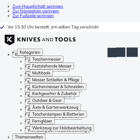
Zum Hauptinhalt springen
Zur Navigation springen
Zur Fußzeile springen
Vor 15.30 Uhr bestellt, am selben Tag verschickt
Kategorien
Kategorien
Taschenmesser
Taschenmesser
Feststehende Messer
Feststehende Messer
Multitools
Multitools
Messer Schleifen & Pflege
Messer Schleifen & Pflege
Küchenmesser & Schneiden
Küchenmesser & Schneiden
Kochgeschirr & Zubehör
Kochgeschirr & Zubehör
Outdoor & Gear
Outdoor & Gear
Äxte & Gartenwerkzeug
Äxte & Gartenwerkzeug
Taschenlampen & Batterien
Taschenlampen & Batterien
Ferngläser
Ferngläser
Werkzeug zur Holzbearbeitung
Werkzeug zur Holzbearbeitung
Themenwelten