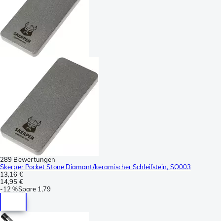
289 Bewertungen
Skerper Pocket Stone Diamant/keramischer Schleifstein, SO003
13,16 €
14,95 €
-
12 %
Spare
1,79