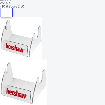
25,00 €
-
10 %
Spare
2,50