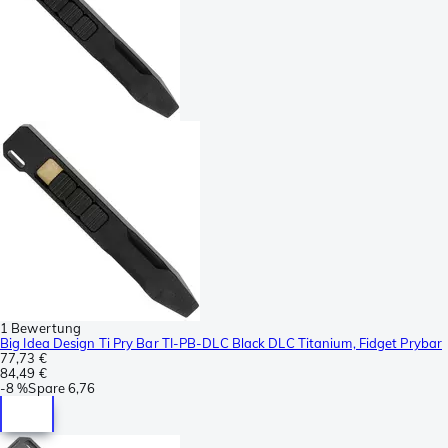
1 Bewertung
Big Idea Design Ti Pry Bar TI-PB-DLC Black DLC Titanium, Fidget Prybar
77,73 €
84,49 €
-
8 %
Spare
6,76