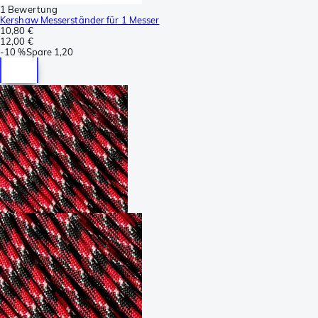
1 Bewertung
Kershaw Messerständer für 1 Messer
10,80 €
12,00 €
-
10 %
Spare
1,20