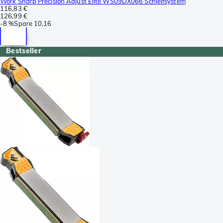
Work Sharp Precision Adjust Elite WS09DX066 Schleifsystem
116,83 €
126,99 €
-
8 %
Spare
10,16
Bestseller