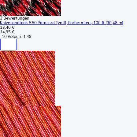
3 Bewertungen
Knivesandtools 550 Paracord Typ III, Farbe: biters, 100 ft (30,48 m)
13,46 €
14,95 €
-
10 %
Spare
1,49