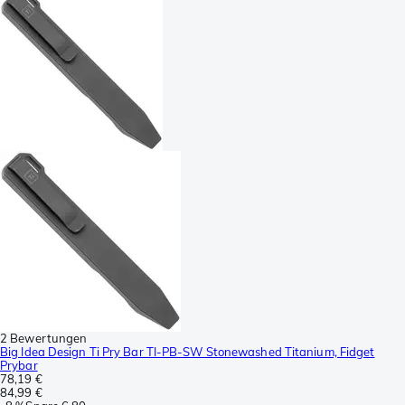
2 Bewertungen
Big Idea Design Ti Pry Bar TI-PB-SW Stonewashed Titanium, Fidget
Prybar
78,19 €
84,99 €