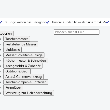
30 Tage kostenlose Rückgabe
Unsere Kunden bewerten uns mit 4,9/5
tegorien
Taschenmesser
Feststehende Messer
Multitools
Messer Schleifen & Pflege
Küchenmesser & Schneiden
Kochgeschirr & Zubehör
Outdoor & Gear
Äxte & Gartenwerkzeug
Taschenlampen & Batterien
Ferngläser
Werkzeug zur Holzbearbeitung