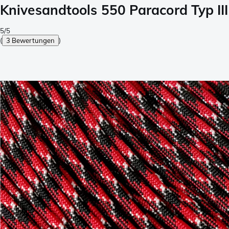
Knivesandtools 550 Paracord Typ III,
5/5
(
3 Bewertungen
)