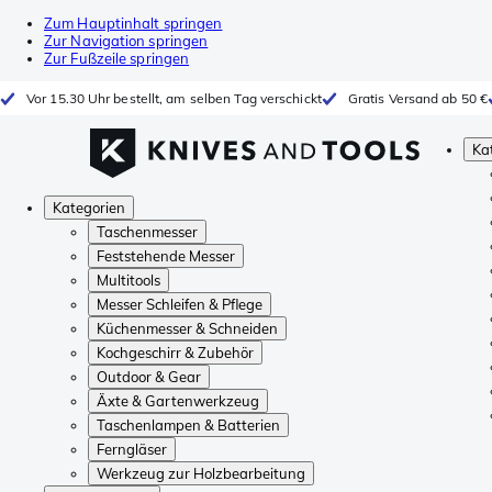
Zum Hauptinhalt springen
Zur Navigation springen
Zur Fußzeile springen
Vor 15.30 Uhr bestellt, am selben Tag verschickt
Gratis Versand ab 50 €
Ka
Kategorien
Taschenmesser
Feststehende Messer
Multitools
Messer Schleifen & Pflege
Küchenmesser & Schneiden
Kochgeschirr & Zubehör
Outdoor & Gear
Äxte & Gartenwerkzeug
Taschenlampen & Batterien
Ferngläser
Werkzeug zur Holzbearbeitung