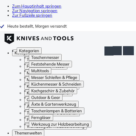
Zum Hauptinhalt springen
Zur Navigation springen
Zur Fußzeile springen
Heute bestellt, Morgen versandt
Kategorien
Kategorien
Taschenmesser
Taschenmesser
Feststehende Messer
Feststehende Messer
Multitools
Multitools
Messer Schleifen & Pflege
Messer Schleifen & Pflege
Küchenmesser & Schneiden
Küchenmesser & Schneiden
Kochgeschirr & Zubehör
Kochgeschirr & Zubehör
Outdoor & Gear
Outdoor & Gear
Äxte & Gartenwerkzeug
Äxte & Gartenwerkzeug
Taschenlampen & Batterien
Taschenlampen & Batterien
Ferngläser
Ferngläser
Werkzeug zur Holzbearbeitung
Werkzeug zur Holzbearbeitung
Themenwelten